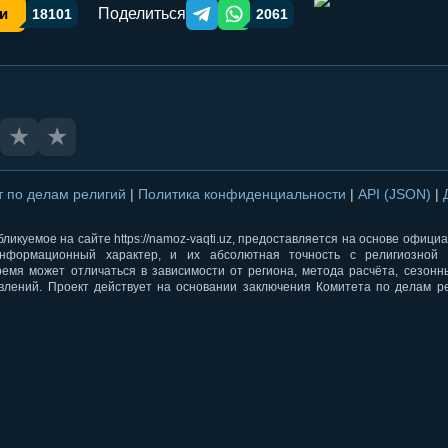
Поделиться
и
18101
2061
Telegram orqali ulashish
WhatsApp orqali ulashish
★
★
т по делам религий
|
Политика конфиденциальности
|
API (JSON)
|
ликуемое на сайте https://namoz-vaqti.uz, предоставляется на основе офици
нформационный характер, и их абсолютная точность с религиозной 
ремя может отличаться в зависимости от региона, метода расчёта, сезон
влений. Проект действует на основании заключения Комитета по делам р