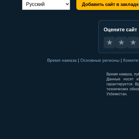
Добавить сайт в закладк
Переключение языка:
Оцените сайт
★
★
★
Время намаза
|
Основные регионы
|
Комите
Время намаза, пуб
Данные носят и
гарантируется. В
технических обно
Узбекистан.