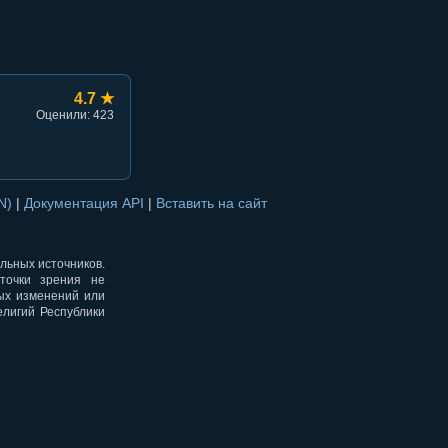
4.7 ★
Оценили: 423
ON)
|
Документация API
|
Вставить на сайт
альных источников.
точки зрения не
ных изменений или
елигий Республики