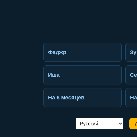
Фаджр
Зу
Иша
Се
На 6 месяцев
На
Переключение языка: