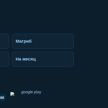
Магриб
На месяц
988
li ulashish
pp orqali ulashish