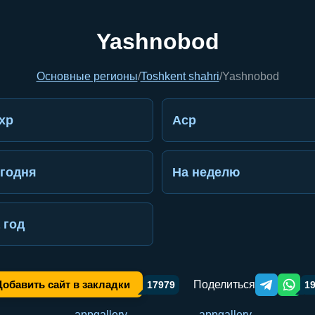
Yashnobod
Основные регионы
/
Toshkent shahri
/
Yashnobod
хр
Аср
годня
На неделю
 год
Поделиться
Добавить сайт в закладки
17979
1
Telegram orqa
WhatsA