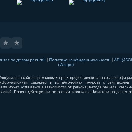
★
★
митет по делам религий
|
Политика конфиденциальности
|
API (JS
(Widget)
ликуемое на сайте https://namoz-vaqti.uz, предоставляется на основе офици
нформационный характер, и их абсолютная точность с религиозной 
ремя может отличаться в зависимости от региона, метода расчёта, сезон
влений. Проект действует на основании заключения Комитета по делам р