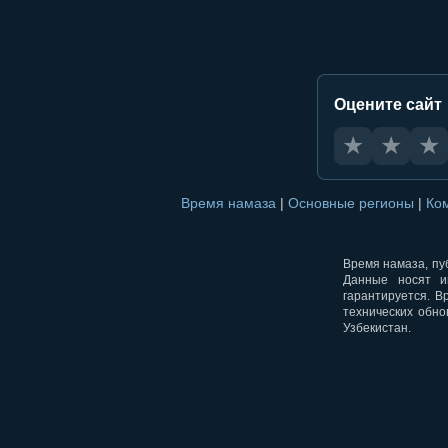
Оцените сайт
★
★
★
Время намаза
|
Основные регионы
|
Ко
Время намаза, пуб
Данные носят и
гарантируется. В
технических обно
Узбекистан.