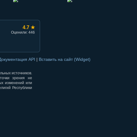
4.7 ★
Оценили: 446
Документация API
|
Вставить на сайт (Widget)
альных источников.
точки зрения не
ных изменений или
елигий Республики