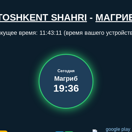
TOSHKENT SHAHRI
-
МАГРИ
екущее время:
11:43:11
(время вашего устройст
Сегодня
Магриб
19:36