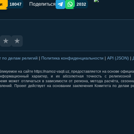
Поделиться
и
18047
2032
Telegram orqali ulashish
WhatsApp orqali ulashish
★
★
т по делам религий
|
Политика конфиденциальности
|
API (JSON)
|
ликуемое на сайте https://namoz-vaqti.uz, предоставляется на основе офици
нформационный характер, и их абсолютная точность с религиозной 
ремя может отличаться в зависимости от региона, метода расчёта, сезон
влений. Проект действует на основании заключения Комитета по делам р