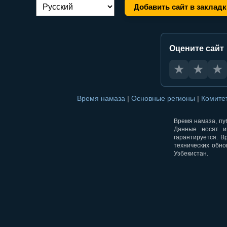
Добавить сайт в закладк
Переключение языка:
Оцените сайт
★
★
★
Время намаза
|
Основные регионы
|
Комите
Время намаза, пуб
Данные носят и
гарантируется. В
технических обно
Узбекистан.