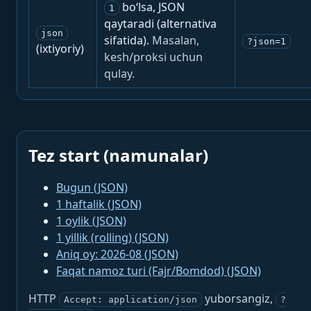
bo‘lsa, JSON
1
qaytaradi (alternativa
json
sifatida).
Masalan,
?json=1
(ixtiyoriy)
kesh/proksi uchun
qulay.
Tez start (namunalar)
Bugun (JSON)
1 haftalik (JSON)
1 oylik (JSON)
1 yillik (rolling) (JSON)
Aniq oy: 2026-08 (JSON)
Faqat namoz turi (Fajr/Bomdod) (JSON)
HTTP
yuborsangiz,
Accept: application/json
?