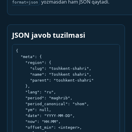
yozmasdan ham JSON qaytadi.
format=json
JSON javob tuzilmasi
{

  "meta": {

    "region": {

      "slug": "toshkent-shahri",

      "name": "Toshkent shahri",

      "parent": "toshkent-shahri"

    },

    "lang": "ru",

    "period": "maghrib",

    "period_canonical": "shom",

    "ym": null,

    "date": "YYYY-MM-DD",

    "now": "HH:MM",

    "offset_min": <integer>,
