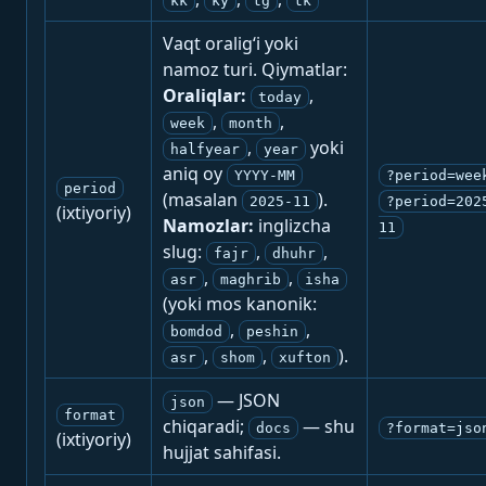
kk
ky
tg
tk
Vaqt oralig‘i yoki
namoz turi. Qiymatlar:
Oraliqlar:
,
today
,
,
week
month
,
yoki
halfyear
year
aniq oy
YYYY-MM
?period=wee
period
(masalan
).
2025-11
?period=202
(ixtiyoriy)
Namozlar:
inglizcha
11
slug:
,
,
fajr
dhuhr
,
,
asr
maghrib
isha
(yoki mos kanonik:
,
,
bomdod
peshin
,
,
).
asr
shom
xufton
— JSON
json
format
chiqaradi;
— shu
docs
?format=jso
(ixtiyoriy)
hujjat sahifasi.