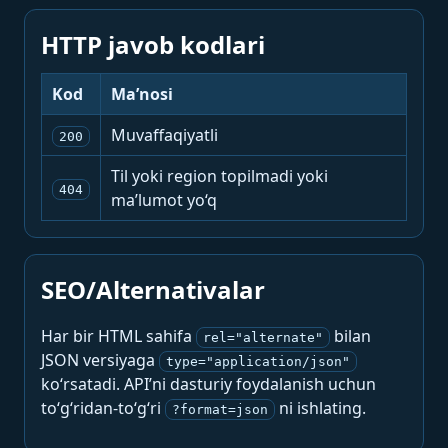
HTTP javob kodlari
Kod
Ma’nosi
Muvaffaqiyatli
200
Til yoki region topilmadi yoki
404
ma’lumot yo‘q
SEO/Alternativalar
Har bir HTML sahifa
bilan
rel="alternate"
JSON versiyaga
type="application/json"
ko‘rsatadi. API’ni dasturiy foydalanish uchun
to‘g‘ridan-to‘g‘ri
ni ishlating.
?format=json