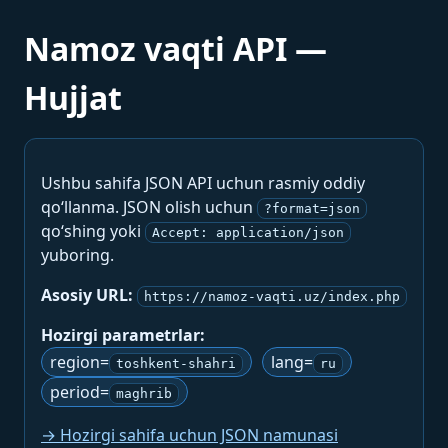
Namoz vaqti API —
Hujjat
Ushbu sahifa JSON API uchun rasmiy oddiy
qo‘llanma. JSON olish uchun
?format=json
qo‘shing yoki
Accept: application/json
yuboring.
Asosiy URL:
https://namoz-vaqti.uz/index.php
Hozirgi parametrlar:
region=
lang=
toshkent-shahri
ru
period=
maghrib
→ Hozirgi sahifa uchun JSON namunasi