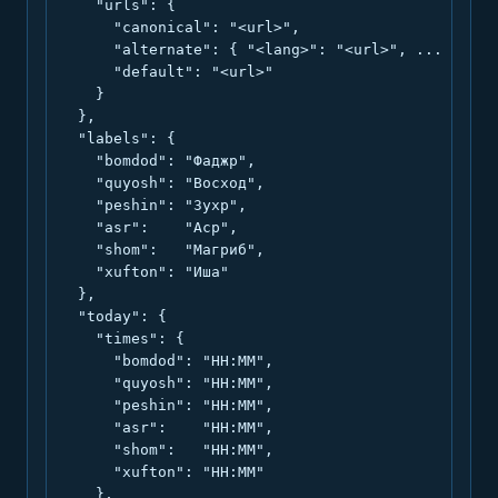
    "urls": {

      "canonical": "<url>",

      "alternate": { "<lang>": "<url>", ... },

      "default": "<url>"

    }

  },

  "labels": {

    "bomdod": "Фаджр",

    "quyosh": "Восход",

    "peshin": "Зухр",

    "asr":    "Аср",

    "shom":   "Магриб",

    "xufton": "Иша"

  },

  "today": {

    "times": {

      "bomdod": "HH:MM",

      "quyosh": "HH:MM",

      "peshin": "HH:MM",

      "asr":    "HH:MM",

      "shom":   "HH:MM",

      "xufton": "HH:MM"

    },
