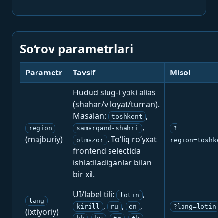
So‘rov parametrlari
Parametr
Tavsif
Misol
Hudud slug-i yoki alias
(shahar/viloyat/tuman).
Masalan:
,
toshkent
,
region
samarqand-shahri
?
(majburiy)
. To‘liq ro‘yxat
olmazor
region=toshk
frontend selectida
ishlatiladiganlar bilan
bir xil.
UI/label tili:
,
lotin
lang
,
,
,
kirill
ru
en
?lang=lotin
(ixtiyoriy)
,
,
,