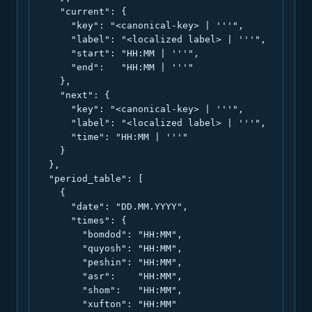
    "current": {

      "key": "<canonical-key> | '''",

      "label": "<localized label> | '''",

      "start": "HH:MM | '''",

      "end":   "HH:MM | '''"

    },

    "next": {

      "key": "<canonical-key> | '''",

      "label": "<localized label> | '''",

      "time": "HH:MM | '''"

    }

  },

  "period_table": [

    {

      "date": "DD.MM.YYYY",

      "times": {

        "bomdod": "HH:MM",

        "quyosh": "HH:MM",

        "peshin": "HH:MM",

        "asr":    "HH:MM",

        "shom":   "HH:MM",

        "xufton": "HH:MM"
