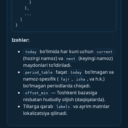
      }

    },

    ...

  ]

}
Izohlar:
bo‘limida har kuni uchun
today
current
(hozirgi namoz) va
(keyingi namoz)
next
maydonlari to‘ldiriladi.
faqat
bo‘lmagan va
period_table
today
namoz-spesifik (
,
, va h.k.)
fajr
isha
bo‘lmagan periodlarda chiqadi.
— Toshkent bazasiga
offset_min
nisbatan hududiy siljish (daqiqalarda).
Tillarga qarab
va ayrim matnlar
labels
lokalizatsiya qilinadi.