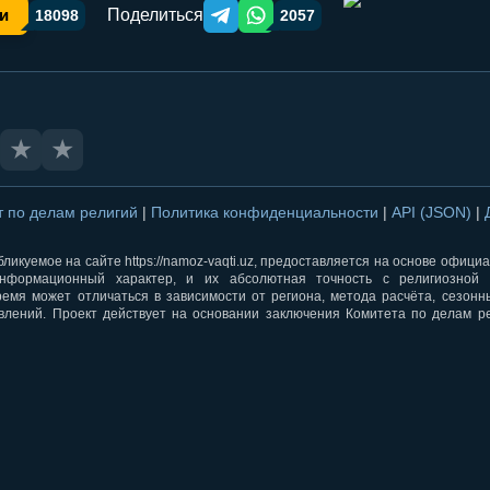
Поделиться
и
18098
2057
Telegram orqali ulashish
WhatsApp orqali ulashish
★
★
т по делам религий
|
Политика конфиденциальности
|
API (JSON)
|
ликуемое на сайте https://namoz-vaqti.uz, предоставляется на основе офици
нформационный характер, и их абсолютная точность с религиозной 
ремя может отличаться в зависимости от региона, метода расчёта, сезон
влений. Проект действует на основании заключения Комитета по делам р