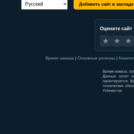
Добавить сайт в закладк
Переключение языка:
Оцените сайт
★
★
★
Время намаза
|
Основные регионы
|
Комите
Время намаза, пуб
Данные носят и
гарантируется. В
технических обно
Узбекистан.