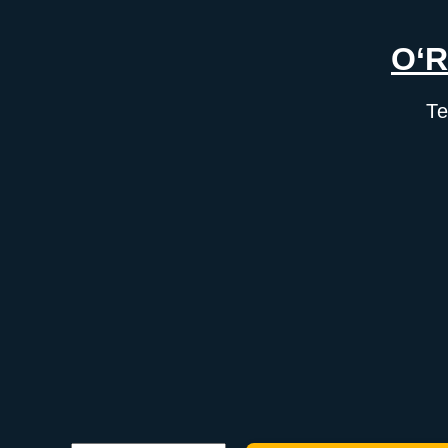
O‘R
Те