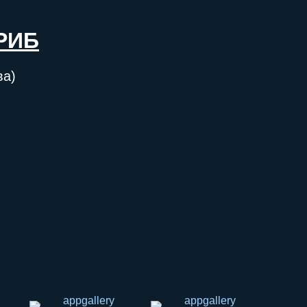
РИБ
ва)