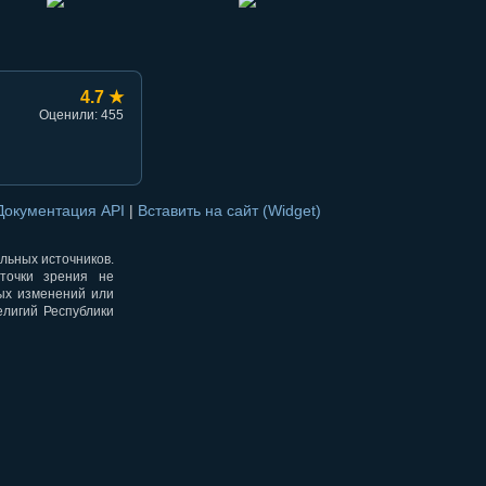
4.7 ★
Оценили: 455
Документация API
|
Вставить на сайт (Widget)
альных источников.
точки зрения не
ных изменений или
елигий Республики