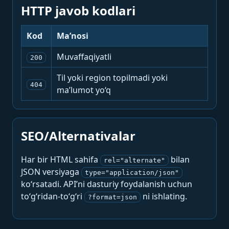
HTTP javob kodlari
Kod
Ma’nosi
Muvaffaqiyatli
200
Til yoki region topilmadi yoki
404
ma’lumot yo‘q
SEO/Alternativalar
Har bir HTML sahifa
bilan
rel="alternate"
JSON versiyaga
type="application/json"
ko‘rsatadi. API’ni dasturiy foydalanish uchun
to‘g‘ridan-to‘g‘ri
ni ishlating.
?format=json