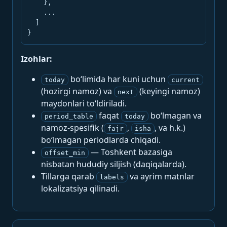
    },

    ...

  ]

}
Izohlar:
bo‘limida har kuni uchun
today
current
(hozirgi namoz) va
(keyingi namoz)
next
maydonlari to‘ldiriladi.
faqat
bo‘lmagan va
period_table
today
namoz-spesifik (
,
, va h.k.)
fajr
isha
bo‘lmagan periodlarda chiqadi.
— Toshkent bazasiga
offset_min
nisbatan hududiy siljish (daqiqalarda).
Tillarga qarab
va ayrim matnlar
labels
lokalizatsiya qilinadi.