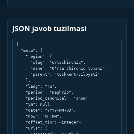
JSON javob tuzilmasi
{

  "meta": {

    "region": {

      "slug": "ortachirchiq",

      "name": "O‘rta Chirchiq tumani",

      "parent": "toshkent-viloyati"

    },

    "lang": "ru",

    "period": "maghrib",

    "period_canonical": "shom",

    "ym": null,

    "date": "YYYY-MM-DD",

    "now": "HH:MM",

    "offset_min": <integer>,

    "urls": {
