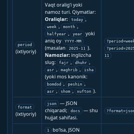
Vaqt oralig‘i yoki
namoz turi. Qiymatlar:
Oraliqlar:
,
today
,
,
week
month
,
yoki
halfyear
year
aniq oy
YYYY-MM
?period=wee
period
(masalan
).
2025-11
?period=202
(ixtiyoriy)
Namozlar:
inglizcha
11
slug:
,
,
fajr
dhuhr
,
,
asr
maghrib
isha
(yoki mos kanonik:
,
,
bomdod
peshin
,
,
).
asr
shom
xufton
— JSON
json
format
chiqaradi;
— shu
docs
?format=jso
(ixtiyoriy)
hujjat sahifasi.
bo‘lsa, JSON
1