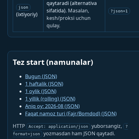
qaytaradi (alternativa
json
sifatida).
Masalan,
?json=1
(ixtiyoriy)
kesh/proksi uchun
qulay.
Tez start (namunalar)
Bugun (JSON)
1 haftalik (JSON)
1 oylik (JSON)
1 yillik (rolling) (JSON)
Aniq oy: 2026-08 (JSON)
Faqat namoz turi (Fajr/Bomdod) (JSON)
HTTP
yuborsangiz,
Accept: application/json
?
yozmasdan ham JSON qaytadi.
format=json