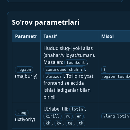
So‘rov parametrlari
Parametr
Tavsif
Misol
Hudud slug-i yoki alias
(shahar/viloyat/tuman).
Masalan:
,
toshkent
,
region
samarqand-shahri
?
(majburiy)
. To‘liq ro‘yxat
olmazor
region=toshk
frontend selectida
ishlatiladiganlar bilan
bir xil.
UI/label tili:
,
lotin
lang
,
,
,
kirill
ru
en
?lang=lotin
(ixtiyoriy)
,
,
,
kk
ky
tg
tk