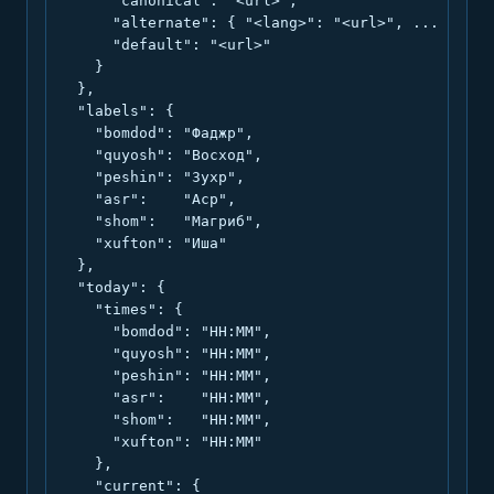
      "canonical": "<url>",

      "alternate": { "<lang>": "<url>", ... },

      "default": "<url>"

    }

  },

  "labels": {

    "bomdod": "Фаджр",

    "quyosh": "Восход",

    "peshin": "Зухр",

    "asr":    "Аср",

    "shom":   "Магриб",

    "xufton": "Иша"

  },

  "today": {

    "times": {

      "bomdod": "HH:MM",

      "quyosh": "HH:MM",

      "peshin": "HH:MM",

      "asr":    "HH:MM",

      "shom":   "HH:MM",

      "xufton": "HH:MM"

    },

    "current": {
