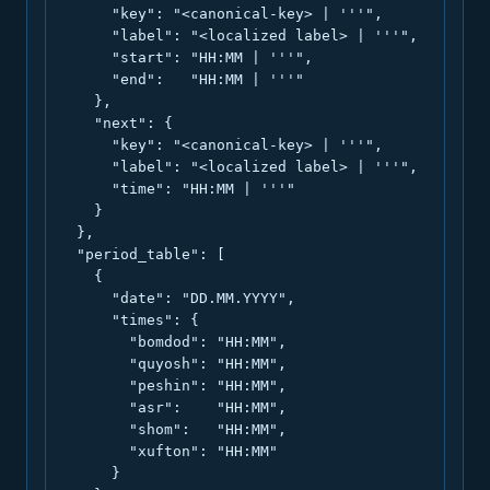
      "key": "<canonical-key> | '''",

      "label": "<localized label> | '''",

      "start": "HH:MM | '''",

      "end":   "HH:MM | '''"

    },

    "next": {

      "key": "<canonical-key> | '''",

      "label": "<localized label> | '''",

      "time": "HH:MM | '''"

    }

  },

  "period_table": [

    {

      "date": "DD.MM.YYYY",

      "times": {

        "bomdod": "HH:MM",

        "quyosh": "HH:MM",

        "peshin": "HH:MM",

        "asr":    "HH:MM",

        "shom":   "HH:MM",

        "xufton": "HH:MM"

      }
