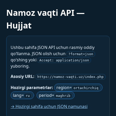
Namoz vaqti API —
Hujjat
Ushbu sahifa JSON API uchun rasmiy oddiy
qo‘llanma. JSON olish uchun
?format=json
qo‘shing yoki
Accept: application/json
yuboring.
Asosiy URL:
https://namoz-vaqti.uz/index.php
Hozirgi parametrlar:
region=
ortachirchiq
lang=
period=
ru
maghrib
→ Hozirgi sahifa uchun JSON namunasi