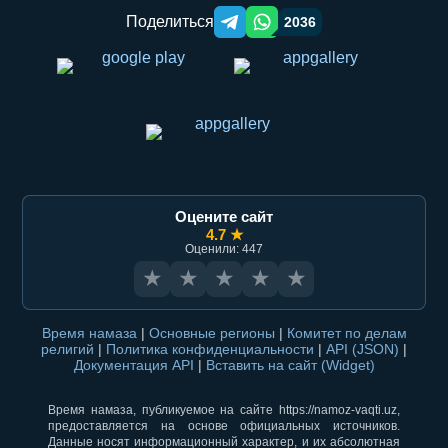
Поделиться
2036
Telegram orqali ulashish
WhatsApp orqali ulashish
Оцените сайт
4.7 ★
Оценили: 447
★
★
★
★
★
Время намаза
|
Основные регионы
|
Комитет по делам
религий
|
Политика конфиденциальности
|
API (JSON)
|
Документация API
|
Вставить на сайт (Widget)
Время намаза, публикуемое на сайте https://namoz-vaqti.uz,
предоставляется на основе официальных источников.
Данные носят информационный характер, и их абсолютная