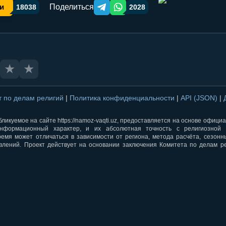
Поделиться
и
18038
2028
Telegram orqali ulashish
WhatsApp orqali ulashish
★
★
т по делам религий
|
Политика конфиденциальности
|
API (JSON)
|
ликуемое на сайте https://namoz-vaqti.uz, предоставляется на основе офици
нформационный характер, и их абсолютная точность с религиозной 
ремя может отличаться в зависимости от региона, метода расчёта, сезон
влений. Проект действует на основании заключения Комитета по делам р