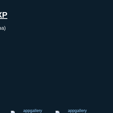
ХР
ва)