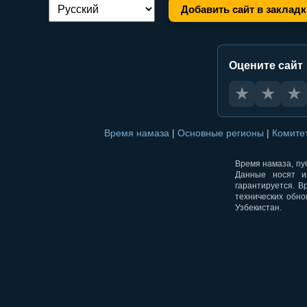
Добавить сайт в закладк
Переключение языка:
Оцените сайт
★
★
★
Время намаза
|
Основные регионы
|
Комите
Время намаза, пуб
Данные носят и
гарантируется. В
технических обно
Узбекистан.