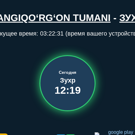
ANGIQO‘RG‘ON TUMANI
-
ЗУ
кущее время:
03:22:31
(время вашего устройст
Сегодня
Зухр
12:19