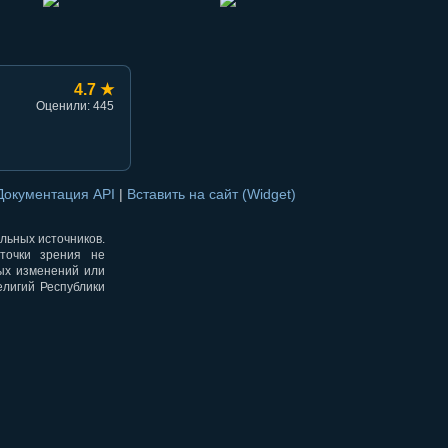
4.7 ★
Оценили: 445
Документация API
|
Вставить на сайт (Widget)
альных источников.
точки зрения не
ных изменений или
елигий Республики