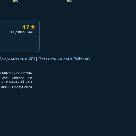
4.7 ★
Оценили: 446
Документация API
|
Вставить на сайт (Widget)
альных источников.
точки зрения не
ных изменений или
елигий Республики