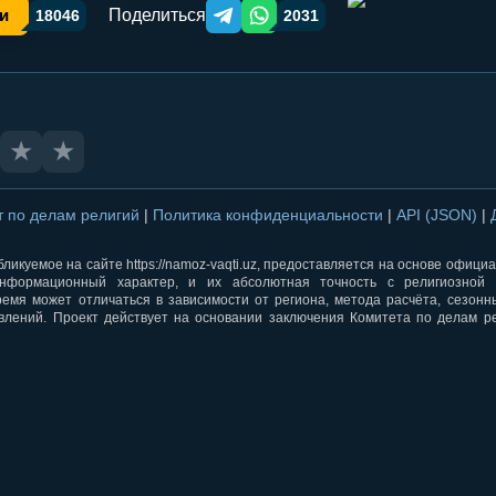
Поделиться
и
18046
2031
Telegram orqali ulashish
WhatsApp orqali ulashish
★
★
т по делам религий
|
Политика конфиденциальности
|
API (JSON)
|
ликуемое на сайте https://namoz-vaqti.uz, предоставляется на основе офици
нформационный характер, и их абсолютная точность с религиозной 
ремя может отличаться в зависимости от региона, метода расчёта, сезон
влений. Проект действует на основании заключения Комитета по делам р