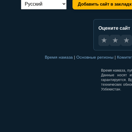
Добавить сайт в закладк
Переключение языка:
Оцените сайт
★
★
★
Время намаза
|
Основные регионы
|
Комите
Время намаза, пуб
Данные носят и
гарантируется. В
технических обно
Узбекистан.