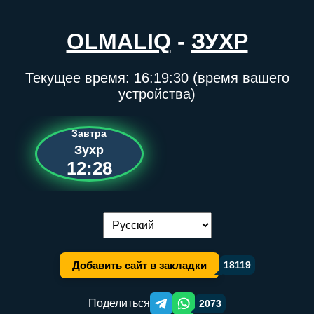
OLMALIQ
-
ЗУХР
Текущее время:
16:19:31
(время вашего
устройства)
Завтра
Зухр
12:28
Переключение языка:
Добавить сайт в закладки
18119
Поделиться
2073
Telegram orqali ulashish
WhatsApp orqali ulashish