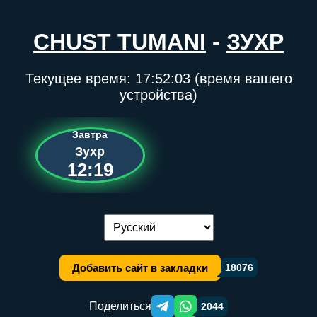
CHUST TUMANI
-
ЗУХР
Текущее время:
17:52:03
(время вашего
устройства)
Завтра
Зухр
12:19
Переключение языка:
Добавить сайт в закладки
18076
Поделиться
2044
Telegram orqali ulashish
WhatsApp orqali ulashish