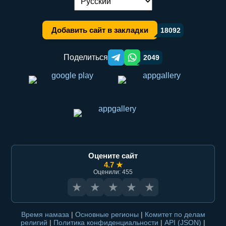
Переключение языка:
Добавить сайт в закладки
18092
Поделиться
2049
Telegram orqali ulashish
WhatsApp orqali ulashish
Оцените сайт
4.7 ★
Оценили: 455
★
★
★
★
★
Время намаза
|
Основные регионы
|
Комитет по делам
религий
|
Политика конфиденциальности
|
API (JSON)
|