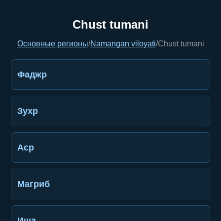
Chust tumani
Основные регионы
/
Namangan viloyati
/
Chust tumani
Фаджр
Зухр
Аср
Магриб
Иша