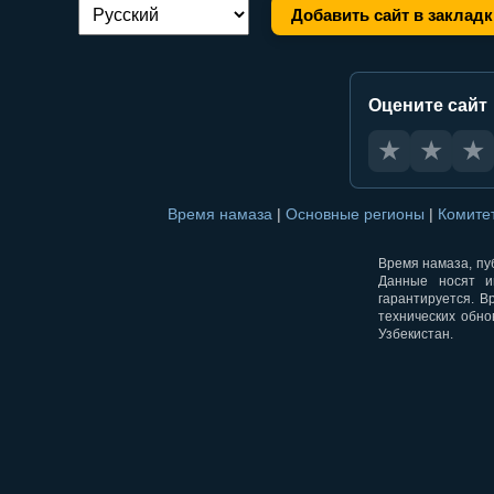
Добавить сайт в закладк
Переключение языка:
Оцените сайт
★
★
★
Время намаза
|
Основные регионы
|
Комите
Время намаза, пуб
Данные носят и
гарантируется. В
технических обно
Узбекистан.