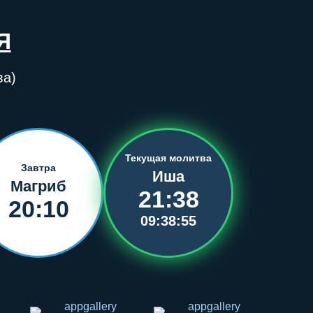
Я
ва)
Текущая молитва
Завтра
Иша
Магриб
21:38
20:10
09:38:55