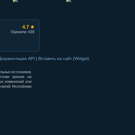
4.7 ★
Оценили: 439
Документация API
|
Вставить на сайт (Widget)
альных источников.
точки зрения не
ных изменений или
елигий Республики