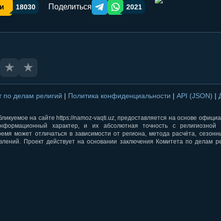
Поделиться
и
18030
2021
Telegram orqali ulashish
WhatsApp orqali ulashish
★
★
т по делам религий
|
Политика конфиденциальности
|
API (JSON)
|
ликуемое на сайте https://namoz-vaqti.uz, предоставляется на основе офици
нформационный характер, и их абсолютная точность с религиозной 
ремя может отличаться в зависимости от региона, метода расчёта, сезон
влений. Проект действует на основании заключения Комитета по делам р