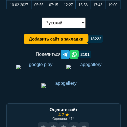
10.02.2027
05:55
07:15
12:27
15:58
17:43
19:00
Переключение языка:
Добавить сайт в закладки
18222
Поделиться
2101
Telegram orqali ulashish
WhatsApp orqali ulashish
Оцените сайт
4.7 ★
Оценили: 474