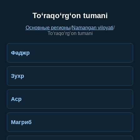
To‘raqo‘rg‘on tumani
Основные регионы
/
Namangan viloyati
/
To‘raqo‘rg‘on tumani
Фаджр
Зухр
Аср
Магриб