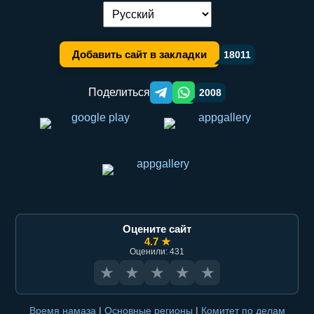
Переключение языка:
Добавить сайт в закладки
18011
Поделиться
2008
Telegram orqali ulashish
WhatsApp orqali ulashish
Оцените сайт
4.7 ★
Оценили: 431
★
★
★
★
★
Время намаза
|
Основные регионы
|
Комитет по делам