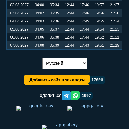
02.08.2027
04:00
05:34
12:44
17:46
19:57
21:27
03.08.2027
04:02
05:35
12:44
17:46
19:56
21:26
04.08.2027
04:03
05:36
12:44
17:45
19:55
21:24
05.08.2027
04:05
05:37
12:44
17:44
19:54
21:23
06.08.2027
04:06
05:38
12:44
17:44
19:52
21:21
07.08.2027
04:08
05:39
12:44
17:43
19:51
21:19
Переключение языка:
Добавить сайт в закладки
17996
Поделиться
1997
Telegram orqali ulashish
WhatsApp orqali ulashish