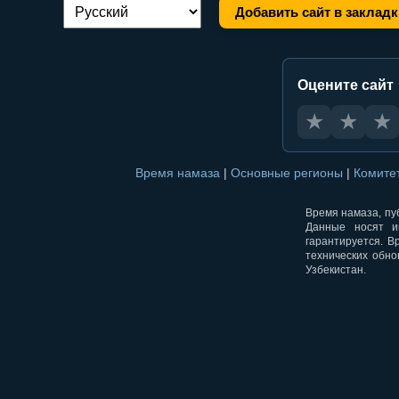
Добавить сайт в закладк
Переключение языка:
Оцените сайт
★
★
★
Время намаза
|
Основные регионы
|
Комите
Время намаза, пуб
Данные носят и
гарантируется. В
технических обно
Узбекистан.