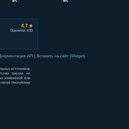
4.7 ★
Оценили: 430
Документация API
|
Вставить на сайт (Widget)
альных источников.
точки зрения не
ных изменений или
елигий Республики