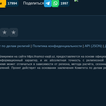
Поделиться
и
17994
1997
Telegram orqali ulashish
WhatsApp orqali ulashish
★
★
т по делам религий
|
Политика конфиденциальности
|
API (JSON)
|
ликуемое на сайте https://namoz-vaqti.uz, предоставляется на основе офици
нформационный характер, и их абсолютная точность с религиозной 
ремя может отличаться в зависимости от региона, метода расчёта, сезон
влений. Проект действует на основании заключения Комитета по делам р