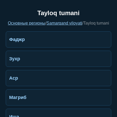
Tayloq tumani
Основные регионы
/
Samarqand viloyati
/
Tayloq tumani
Фаджр
Зухр
Аср
Магриб
Иша