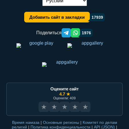
Переключение языка:
Добавить сайт в закладки
17939
Поделиться
1976
Telegram orqali ulashish
WhatsApp orqali ulashish
Оцените сайт
4.7 ★
Оценили: 409
★
★
★
★
★
Время намаза
|
Основные регионы
|
Комитет по делам
религий
|
Политика конфиденциальности
|
API (JSON)
|