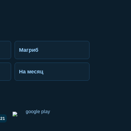
Магриб
На месяц
021
li ulashish
pp orqali ulashish