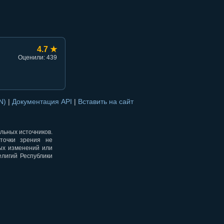
4.7 ★
Оценили: 439
ON)
|
Документация API
|
Вставить на сайт
альных источников.
точки зрения не
ных изменений или
елигий Республики