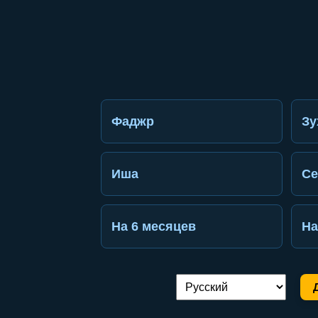
Фаджр
Зу
Иша
Се
На 6 месяцев
На
Переключение языка: