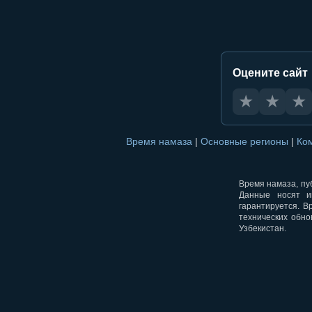
Оцените сайт
★
★
★
Время намаза
|
Основные регионы
|
Ко
Время намаза, пуб
Данные носят и
гарантируется. В
технических обно
Узбекистан.