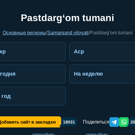
Pastdarg‘om tumani
Основные регионы
/
Samarqand viloyati
/
Pastdarg‘om tumani
хр
Аср
годня
На неделю
 год
Поделиться
Добавить сайт в закладки
18031
2
Telegram orqa
WhatsA