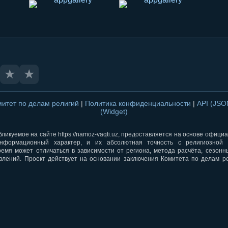
★
★
митет по делам религий
|
Политика конфиденциальности
|
API (JS
(Widget)
ликуемое на сайте https://namoz-vaqti.uz, предоставляется на основе офици
нформационный характер, и их абсолютная точность с религиозной 
ремя может отличаться в зависимости от региона, метода расчёта, сезон
влений. Проект действует на основании заключения Комитета по делам р