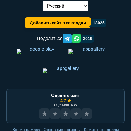
Переключение языка:
Добавить сайт в закладки
18025
Поделиться
2019
Telegram orqali ulashish
WhatsApp orqali ulashish
Оцените сайт
4.7 ★
Оценили: 436
★
★
★
★
★
Время намаза
|
Основные регионы
|
Комитет по делам