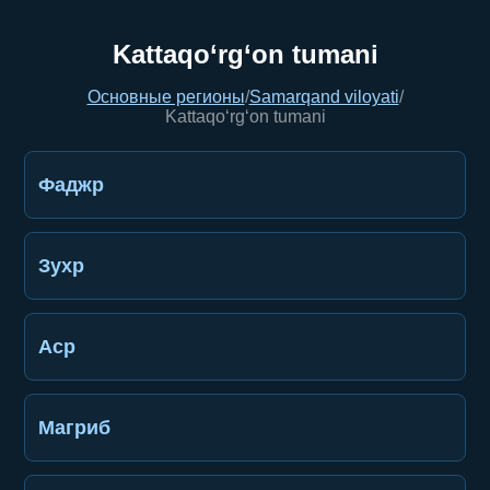
Kattaqo‘rg‘on tumani
Основные регионы
/
Samarqand viloyati
/
Kattaqo‘rg‘on tumani
Фаджр
Зухр
Аср
Магриб