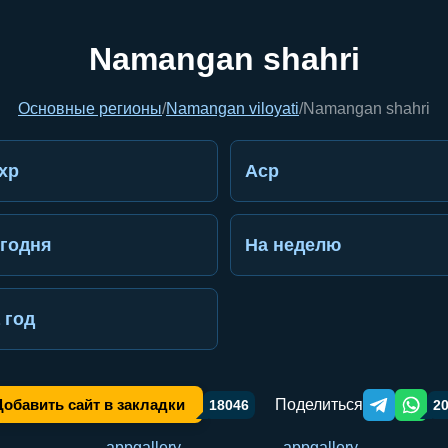
Namangan shahri
Основные регионы
/
Namangan viloyati
/
Namangan shahri
хр
Аср
годня
На неделю
 год
Поделиться
Добавить сайт в закладки
18046
2
Telegram orqa
WhatsA