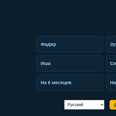
Фаджр
Зу
Иша
Се
На 6 месяцев
На
Переключение языка: