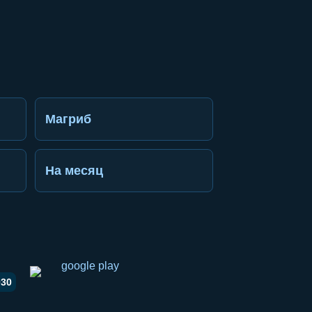
Магриб
На месяц
030
li ulashish
pp orqali ulashish