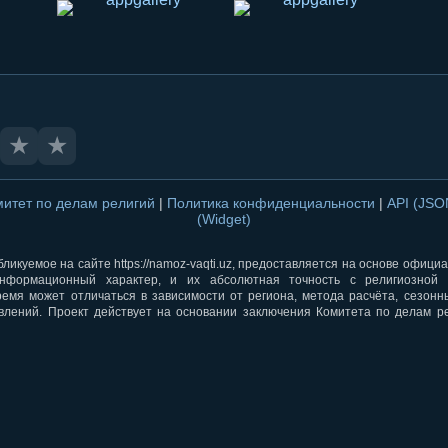
★
★
митет по делам религий
|
Политика конфиденциальности
|
API (JS
(Widget)
ликуемое на сайте https://namoz-vaqti.uz, предоставляется на основе офици
нформационный характер, и их абсолютная точность с религиозной 
ремя может отличаться в зависимости от региона, метода расчёта, сезон
влений. Проект действует на основании заключения Комитета по делам р