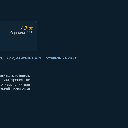
4.7 ★
Оценили: 445
ON)
|
Документация API
|
Вставить на сайт
альных источников.
точки зрения не
ных изменений или
елигий Республики