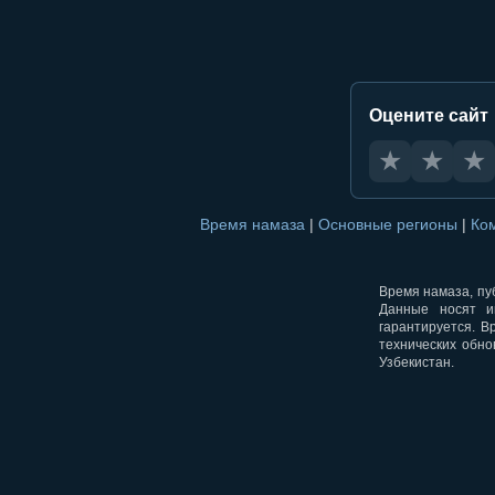
Оцените сайт
★
★
★
Время намаза
|
Основные регионы
|
Ко
Время намаза, пуб
Данные носят и
гарантируется. В
технических обно
Узбекистан.