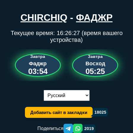
CHIRCHIQ
-
ФАДЖР
Текущее время:
16:26:27
(время вашего
устройства)
Завтра
Завтра
Фаджр
Восход
03:54
05:25
Переключение языка:
Добавить сайт в закладки
18025
Поделиться
2019
Telegram orqali ulashish
WhatsApp orqali ulashish