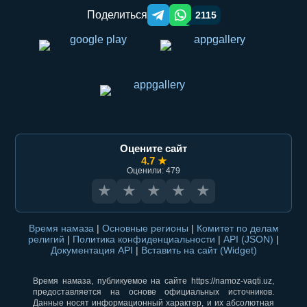
Поделиться
2115
Telegram orqali ulashish
WhatsApp orqali ulashish
Оцените сайт
4.7 ★
Оценили: 479
★
★
★
★
★
Время намаза
|
Основные регионы
|
Комитет по делам
религий
|
Политика конфиденциальности
|
API (JSON)
|
Документация API
|
Вставить на сайт (Widget)
Время намаза, публикуемое на сайте https://namoz-vaqti.uz,
предоставляется на основе официальных источников.
Данные носят информационный характер, и их абсолютная