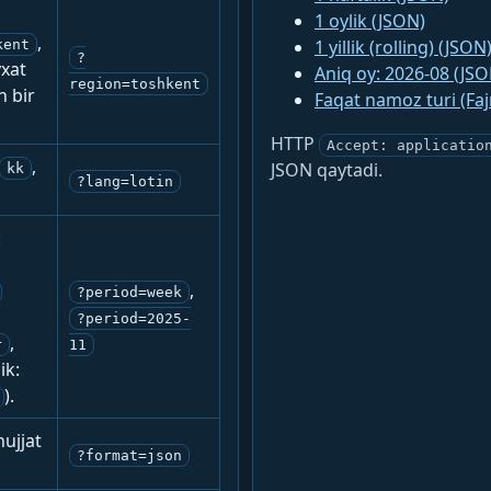
1 oylik (JSON)
,
1 yillik (rolling) (JSON
kent
?
yxat
Aniq oy: 2026-08 (JSO
region=toshkent
n bir
Faqat namoz turi (Fa
HTTP
Accept: applicatio
,
JSON qaytadi.
kk
?lang=lotin
:
,
?period=week
?period=2025-
,
r
11
ik:
).
ujjat
?format=json