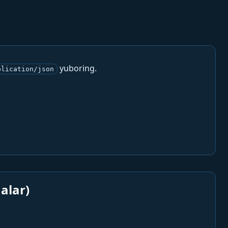
yuboring.
plication/json
alar)