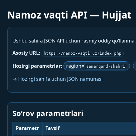
Namoz vaqti API — Hujjat
Ushbu sahifa JSON API uchun rasmiy oddiy qo‘llanma
Asosiy URL:
https://namoz-vaqti.uz/index.php
Hozirgi parametrlar:
region=
samarqand-shahri
→ Hozirgi sahifa uchun JSON namunasi
So‘rov parametrlari
Parametr
Tavsif