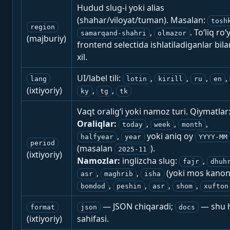
Hudud slug-i yoki alias
(shahar/viloyat/tuman). Masalan:
tosh
region
,
. To‘liq ro‘
samarqand-shahri
olmazor
(majburiy)
frontend selectida ishlatiladiganlar bila
xil.
UI/label tili:
,
,
,
,
lang
lotin
kirill
ru
en
(ixtiyoriy)
,
,
ky
tg
tk
Vaqt oralig‘i yoki namoz turi. Qiymatlar
Oraliqlar:
,
,
,
today
week
month
,
yoki aniq oy
halfyear
year
YYYY-MM
period
(masalan
).
2025-11
(ixtiyoriy)
Namozlar:
inglizcha slug:
,
fajr
dhuh
,
,
(yoki mos kanon
asr
maghrib
isha
,
,
,
,
bomdod
peshin
asr
shom
xufton
— JSON chiqaradi;
— shu h
format
json
docs
(ixtiyoriy)
sahifasi.