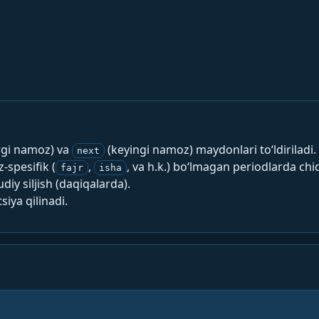
rgi namoz) va
(keyingi namoz) maydonlari to‘ldiriladi.
next
spesifik (
,
, va h.k.) bo‘lmagan periodlarda chi
fajr
isha
y siljish (daqiqalarda).
siya qilinadi.