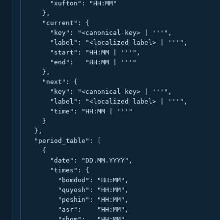
      "xufton": "HH:MM"

    },

    "current": {

      "key": "<canonical-key> | '''",

      "label": "<localized label> | '''",

      "start": "HH:MM | '''",

      "end":   "HH:MM | '''"

    },

    "next": {

      "key": "<canonical-key> | '''",

      "label": "<localized label> | '''",

      "time": "HH:MM | '''"

    }

  },

  "period_table": [

    {

      "date": "DD.MM.YYYY",

      "times": {

        "bomdod": "HH:MM",

        "quyosh": "HH:MM",

        "peshin": "HH:MM",

        "asr":    "HH:MM",

        "shom":   "HH:MM",
