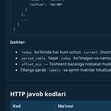
        "xufton": "HH:MM"

      }

    },

    ...

  ]

}
Izohlar:
bo‘limida har kuni uchun
(hozi
today
current
faqat
bo‘lmagan va namoz-
period_table
today
— Toshkent bazasiga nisbatan hududi
offset_min
Tillarga qarab
va ayrim matnlar lokalizat
labels
HTTP javob kodlari
Kod
Ma’nosi