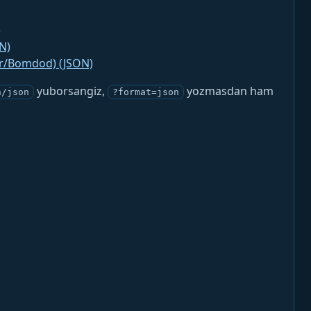
)
N)
jr/Bomdod) (JSON)
yuborsangiz,
yozmasdan ham
n/json
?format=json