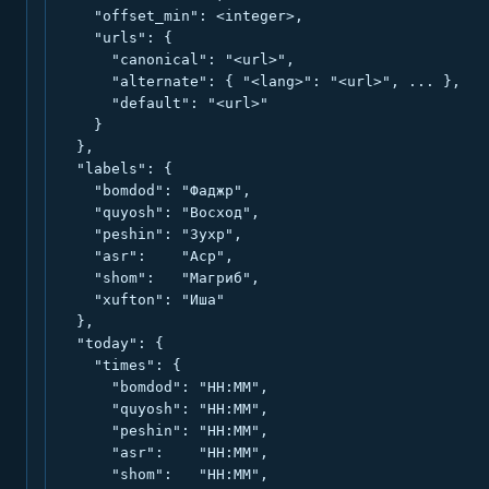
    "offset_min": <integer>,

    "urls": {

      "canonical": "<url>",

      "alternate": { "<lang>": "<url>", ... },

      "default": "<url>"

    }

  },

  "labels": {

    "bomdod": "Фаджр",

    "quyosh": "Восход",

    "peshin": "Зухр",

    "asr":    "Аср",

    "shom":   "Магриб",

    "xufton": "Иша"

  },

  "today": {

    "times": {

      "bomdod": "HH:MM",

      "quyosh": "HH:MM",

      "peshin": "HH:MM",

      "asr":    "HH:MM",

      "shom":   "HH:MM",
