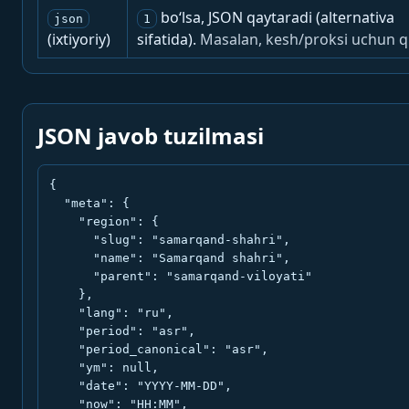
bo‘lsa, JSON qaytaradi (alternativa
json
1
(ixtiyoriy)
sifatida).
Masalan, kesh/proksi uchun q
JSON javob tuzilmasi
{

  "meta": {

    "region": {

      "slug": "samarqand-shahri",

      "name": "Samarqand shahri",

      "parent": "samarqand-viloyati"

    },

    "lang": "ru",

    "period": "asr",

    "period_canonical": "asr",

    "ym": null,

    "date": "YYYY-MM-DD",

    "now": "HH:MM",
