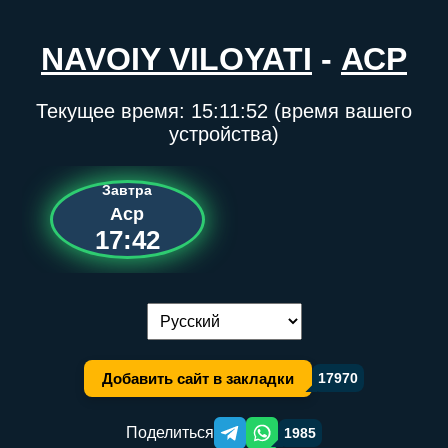
NAVOIY VILOYATI
-
АСР
Текущее время:
15:11:53
(время вашего
устройства)
Завтра
Аср
17:42
Переключение языка:
Добавить сайт в закладки
17970
Поделиться
1985
Telegram orqali ulashish
WhatsApp orqali ulashish