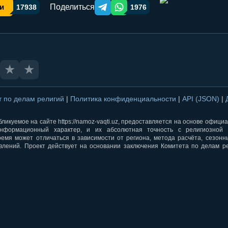
Поделиться
и
17938
1976
Telegram orqali ulashish
WhatsApp orqali ulashish
★
★
т по делам религий
|
Политика конфиденциальности
|
API (JSON)
|
ликуемое на сайте https://namoz-vaqti.uz, предоставляется на основе офици
нформационный характер, и их абсолютная точность с религиозной 
ремя может отличаться в зависимости от региона, метода расчёта, сезон
влений. Проект действует на основании заключения Комитета по делам р