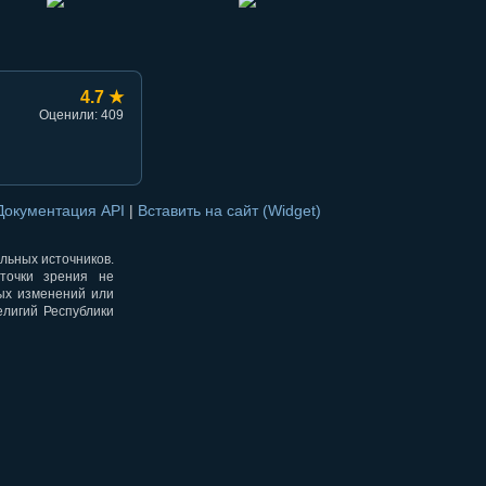
4.7 ★
Оценили: 409
Документация API
|
Вставить на сайт (Widget)
альных источников.
точки зрения не
ных изменений или
елигий Республики