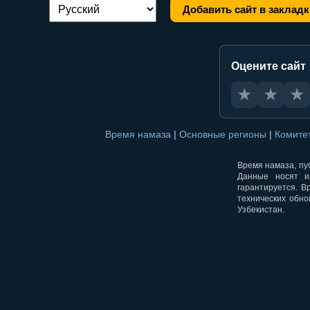
Добавить сайт в закладк
Переключение языка:
Оцените сайт
★
★
★
Время намаза
|
Основные регионы
|
Комите
Время намаза, пуб
Данные носят и
гарантируется. В
технических обно
Узбекистан.