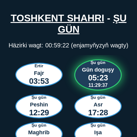
TOSHKENT SHAHRI
-
ŞU
GÜN
Häzirki wagt:
00:59:22
(enjamyňyzyň wagty)
Şu gün
Ertir
Gün doguşy
Fajr
05:23
03:53
11:29:37
Şu gün
Şu gün
Peshin
Asr
12:29
17:28
Şu gün
Şu gün
Maghrib
Işa