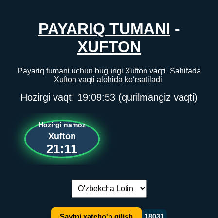
PAYARIQ TUMANI
-
XUFTON
Payariq tumani uchun bugungi Xufton vaqti. Sahifada
Xufton vaqti alohida ko‘rsatiladi.
Hozirgi vaqt:
19:09:53
(qurilmangiz vaqti)
Hozirgi namoz
Xufton
21:11
Tilni almashtirish:
Saytni xatcho'p qilish
18031