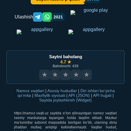
Ulashish
2021
Telegram orqali ulashish
WhatsApp orqali ulashish
Saytni baholang
4.7 ★
Baholovchi: 439
★
★
★
★
★
Namoz vaqtlari
|
Asosiy hududlar
|
Din ishlari bo‘yicha
qo‘mita
|
Maxfiylik siyosati
|
API (JSON)
|
API hujjati
|
Saytda joylashtirish (Widget)
https://namoz-vaqti.uz saytida e’lon qilinayotgan namoz vaqtlari
rasmiy manbalarga tayangan holda taqdim etiladi. Mazkur
ma’lumotlar axborot maqsadida berilgan bo‘lib, ularning diniy
jihatdan mutlaq aniqligi kafolatlanmaydi. Vaqtlar hudud,