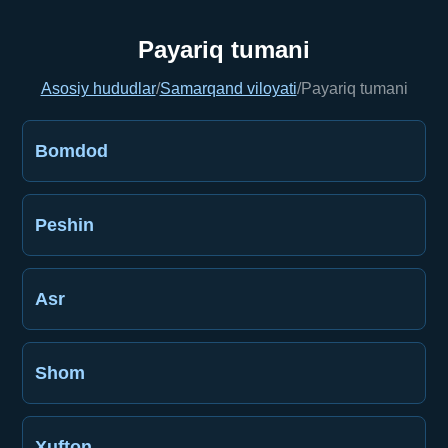
Payariq tumani
Asosiy hududlar
/
Samarqand viloyati
/
Payariq tumani
Bomdod
Peshin
Asr
Shom
Xufton