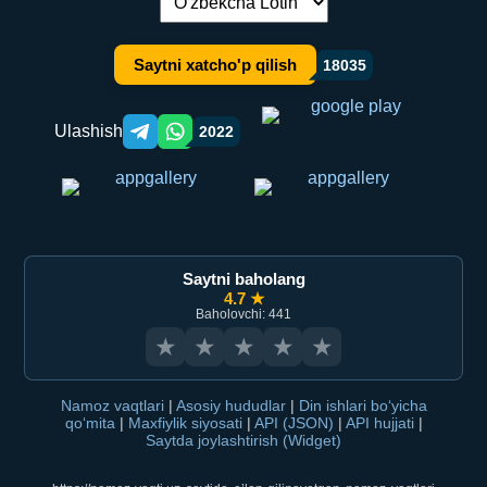
Tilni almashtirish:
Saytni xatcho'p qilish
18035
Ulashish
2022
Telegram orqali ulashish
WhatsApp orqali ulashish
Saytni baholang
4.7 ★
Baholovchi: 441
★
★
★
★
★
Namoz vaqtlari
|
Asosiy hududlar
|
Din ishlari bo‘yicha
qo‘mita
|
Maxfiylik siyosati
|
API (JSON)
|
API hujjati
|
Saytda joylashtirish (Widget)