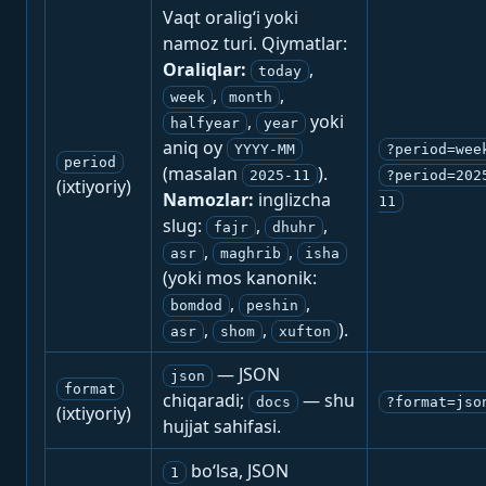
Vaqt oralig‘i yoki
namoz turi. Qiymatlar:
Oraliqlar:
,
today
,
,
week
month
,
yoki
halfyear
year
aniq oy
YYYY-MM
?period=wee
period
(masalan
).
2025-11
?period=202
(ixtiyoriy)
Namozlar:
inglizcha
11
slug:
,
,
fajr
dhuhr
,
,
asr
maghrib
isha
(yoki mos kanonik:
,
,
bomdod
peshin
,
,
).
asr
shom
xufton
— JSON
json
format
chiqaradi;
— shu
docs
?format=jso
(ixtiyoriy)
hujjat sahifasi.
bo‘lsa, JSON
1