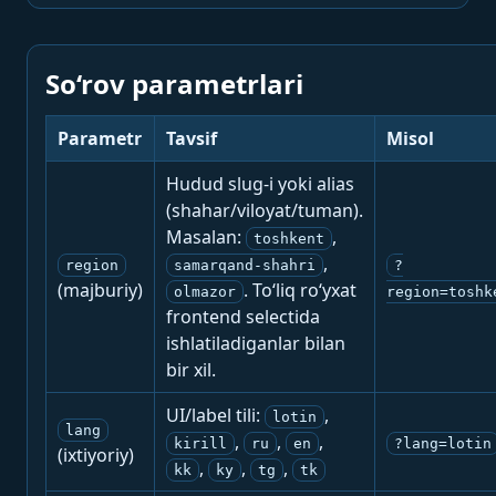
So‘rov parametrlari
Parametr
Tavsif
Misol
Hudud slug-i yoki alias
(shahar/viloyat/tuman).
Masalan:
,
toshkent
,
region
samarqand-shahri
?
(majburiy)
. To‘liq ro‘yxat
olmazor
region=toshk
frontend selectida
ishlatiladiganlar bilan
bir xil.
UI/label tili:
,
lotin
lang
,
,
,
kirill
ru
en
?lang=lotin
(ixtiyoriy)
,
,
,
kk
ky
tg
tk