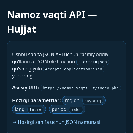
Namoz vaqti API —
Hujjat
Ushbu sahifa JSON API uchun rasmiy oddiy
qo‘llanma. JSON olish uchun
?format=json
qo‘shing yoki
Accept: application/json
yuboring.
Asosiy URL:
https://namoz-vaqti.uz/index.php
Hozirgi parametrlar:
region=
payariq
lang=
period=
lotin
isha
→ Hozirgi sahifa uchun JSON namunasi