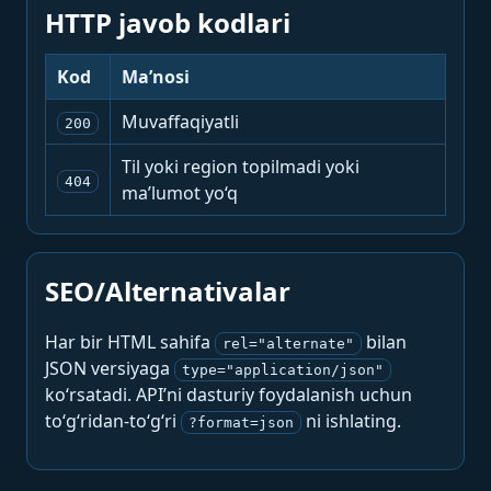
HTTP javob kodlari
Kod
Ma’nosi
Muvaffaqiyatli
200
Til yoki region topilmadi yoki
404
ma’lumot yo‘q
SEO/Alternativalar
Har bir HTML sahifa
bilan
rel="alternate"
JSON versiyaga
type="application/json"
ko‘rsatadi. API’ni dasturiy foydalanish uchun
to‘g‘ridan-to‘g‘ri
ni ishlating.
?format=json