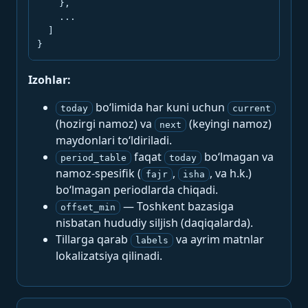
    },

    ...

  ]

}
Izohlar:
bo‘limida har kuni uchun
today
current
(hozirgi namoz) va
(keyingi namoz)
next
maydonlari to‘ldiriladi.
faqat
bo‘lmagan va
period_table
today
namoz-spesifik (
,
, va h.k.)
fajr
isha
bo‘lmagan periodlarda chiqadi.
— Toshkent bazasiga
offset_min
nisbatan hududiy siljish (daqiqalarda).
Tillarga qarab
va ayrim matnlar
labels
lokalizatsiya qilinadi.