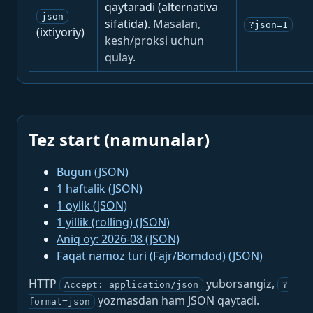
qaytaradi (alternativa
json
sifatida).
Masalan,
?json=1
(ixtiyoriy)
kesh/proksi uchun
qulay.
Tez start (namunalar)
Bugun (JSON)
1 haftalik (JSON)
1 oylik (JSON)
1 yillik (rolling) (JSON)
Aniq oy: 2026-08 (JSON)
Faqat namoz turi (Fajr/Bomdod) (JSON)
HTTP
yuborsangiz,
Accept: application/json
?
yozmasdan ham JSON qaytadi.
format=json