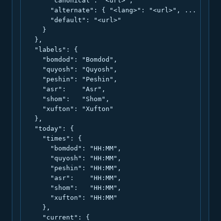
      "canonical": "<url>",

      "alternate": { "<lang>": "<url>", ... },

      "default": "<url>"

    }

  },

  "labels": {

    "bomdod": "Bomdod",

    "quyosh": "Quyosh",

    "peshin": "Peshin",

    "asr":    "Asr",

    "shom":   "Shom",

    "xufton": "Xufton"

  },

  "today": {

    "times": {

      "bomdod": "HH:MM",

      "quyosh": "HH:MM",

      "peshin": "HH:MM",

      "asr":    "HH:MM",

      "shom":   "HH:MM",

      "xufton": "HH:MM"

    },

    "current": {
