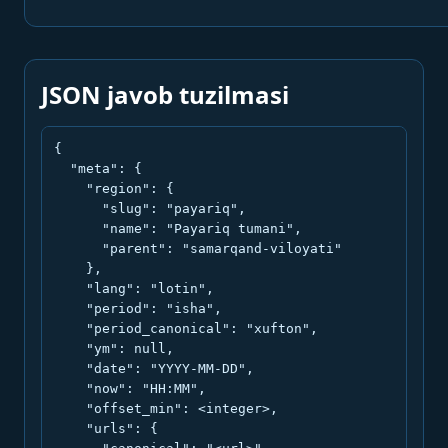
JSON javob tuzilmasi
{

  "meta": {

    "region": {

      "slug": "payariq",

      "name": "Payariq tumani",

      "parent": "samarqand-viloyati"

    },

    "lang": "lotin",

    "period": "isha",

    "period_canonical": "xufton",

    "ym": null,

    "date": "YYYY-MM-DD",

    "now": "HH:MM",

    "offset_min": <integer>,

    "urls": {
