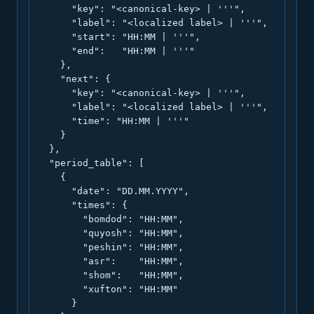
      "key": "<canonical-key> | '''",

      "label": "<localized label> | '''",

      "start": "HH:MM | '''",

      "end":   "HH:MM | '''"

    },

    "next": {

      "key": "<canonical-key> | '''",

      "label": "<localized label> | '''",

      "time": "HH:MM | '''"

    }

  },

  "period_table": [

    {

      "date": "DD.MM.YYYY",

      "times": {

        "bomdod": "HH:MM",

        "quyosh": "HH:MM",

        "peshin": "HH:MM",

        "asr":    "HH:MM",

        "shom":   "HH:MM",

        "xufton": "HH:MM"

      }
