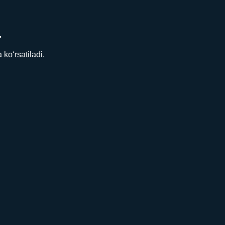
N
ko‘rsatiladi.