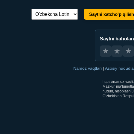
Saytni xatcho'p qilish
Tilni almashtirish:
Saytni bahola
★
★
★
Namoz vaqtlari
|
Asosiy hududl
https://namoz-vaqt
Mazkur ma’lumotlar
hudud, hisoblash us
O‘zbekiston Respubl