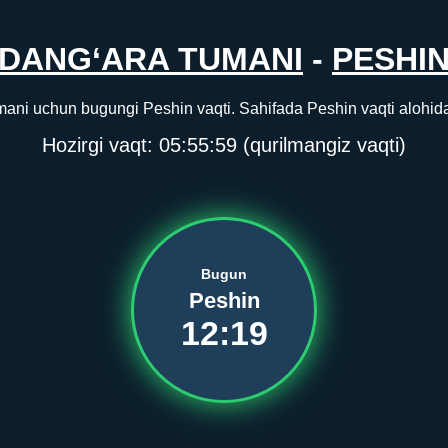
DANG‘ARA TUMANI
-
PESHI
ani uchun bugungi Peshin vaqti. Sahifada Peshin vaqti alohida 
Hozirgi vaqt:
05:55:59
(qurilmangiz vaqti)
Bugun
Peshin
12:19