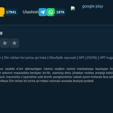
Ulashish
17941
1976
Telegram orqali ulashish
WhatsApp orqali ulashish
ng
★
★
ar
|
Din ishlari bo‘yicha qo‘mita
|
Maxfiylik siyosati
|
API (JSON)
|
API hujj
i.uz saytida e’lon qilinayotgan namoz vaqtlari rasmiy manbalarga tayangan ho
 axborot maqsadida berilgan bo‘lib, ularning diniy jihatdan mutlaq aniqligi kafol
uli, mavsumiy o‘zgarishlar yoki texnik yangilanishlar sabab ayrim hollarda farq qi
ikasi Din ishlari bo‘yicha qo‘mitasi xulosasi asosida faoliyat yuritadi.