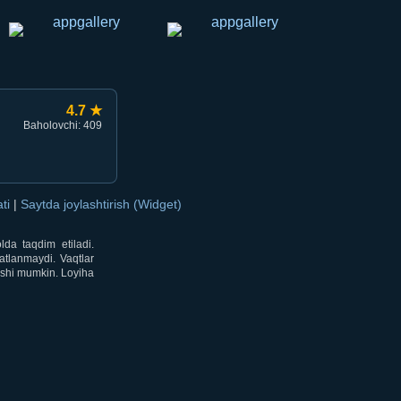
4.7 ★
Baholovchi: 409
ati
|
Saytda joylashtirish (Widget)
lda taqdim etiladi.
atlanmaydi. Vaqtlar
lishi mumkin. Loyiha