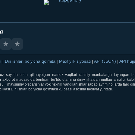
ng
★
★
ar
|
Din ishlari bo‘yicha qo‘mita
|
Maxfiylik siyosati
|
API (JSON)
|
API hujj
i.uz saytida e’lon qilinayotgan namoz vaqtlari rasmiy manbalarga tayangan ho
 axborot maqsadida berilgan bo‘lib, ularning diniy jihatdan mutlaq aniqligi kafol
uli, mavsumiy o‘zgarishlar yoki texnik yangilanishlar sabab ayrim hollarda farq qi
ikasi Din ishlari bo‘yicha qo‘mitasi xulosasi asosida faoliyat yuritadi.