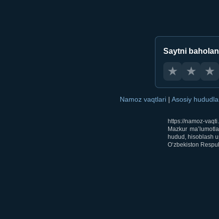
Saytni bahola
★
★
★
Namoz vaqtlari
|
Asosiy hududl
https://namoz-vaqt
Mazkur ma’lumotlar
hudud, hisoblash us
O‘zbekiston Respubl