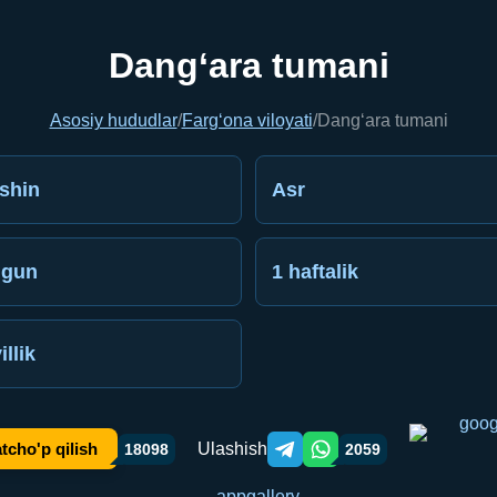
Dang‘ara tumani
Asosiy hududlar
/
Farg‘ona viloyati
/
Dang‘ara tumani
shin
Asr
gun
1 haftalik
illik
Ulashish
tcho'p qilish
18098
2059
Telegram orqali ulashish
WhatsApp orqali ulashish