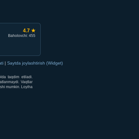
4.7 ★
Baholovchi: 455
ati
|
Saytda joylashtirish (Widget)
lda taqdim etiladi.
atlanmaydi. Vaqtlar
lishi mumkin. Loyiha