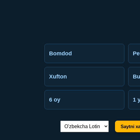
Bomdod
Pe
Xufton
Bu
6 oy
1 y
Saytni xa
Tilni almashtirish: