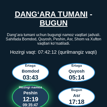
DANG‘ARA TUMANI
-
BUGUN
Dang‘ara tumani uchun bugungi namoz vaqtlari jadvali.
Sahifada Bomdod, Quyosh, Peshin, Asr, Shom va Xufton
vaqtlari ko‘rsatiladi.
Hozirgi vaqt:
07:42:12
(qurilmangiz vaqti)
Ertaga
Ertaga
Bomdod
Quyosh
03:43
05:14
Hozirgi namoz
Bugun
Peshin
Asr
12:19
17:18
09:35:47