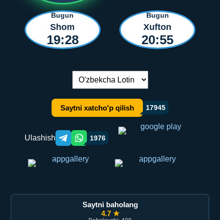
Bugun
Bugun
Shom
Xufton
19:28
20:55
Tilni almashtirish:
Saytni xatcho'p qilish
17945
Ulashish
1976
Telegram orqali ulashish
WhatsApp orqali ulashish
Saytni baholang
4.7 ★