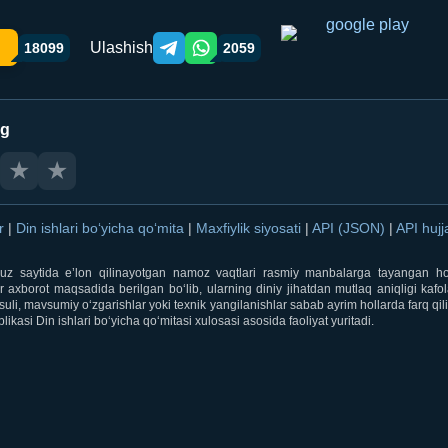
Ulashish
18099
2059
Telegram orqali ulashish
WhatsApp orqali ulashish
ng
★
★
ar
|
Din ishlari bo‘yicha qo‘mita
|
Maxfiylik siyosati
|
API (JSON)
|
API hujj
i.uz saytida e’lon qilinayotgan namoz vaqtlari rasmiy manbalarga tayangan ho
 axborot maqsadida berilgan bo‘lib, ularning diniy jihatdan mutlaq aniqligi kafol
uli, mavsumiy o‘zgarishlar yoki texnik yangilanishlar sabab ayrim hollarda farq qi
ikasi Din ishlari bo‘yicha qo‘mitasi xulosasi asosida faoliyat yuritadi.