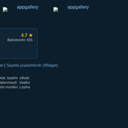
4.7 ★
Baholovchi: 455
ati
|
Saytda joylashtirish (Widget)
lda taqdim etiladi.
atlanmaydi. Vaqtlar
lishi mumkin. Loyiha