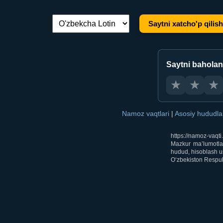
Saytni xatcho'p qilish
Tilni almashtirish:
Saytni bahola
★
★
★
Namoz vaqtlari
|
Asosiy hududl
https://namoz-vaqt
Mazkur ma’lumotlar
hudud, hisoblash us
O‘zbekiston Respubl