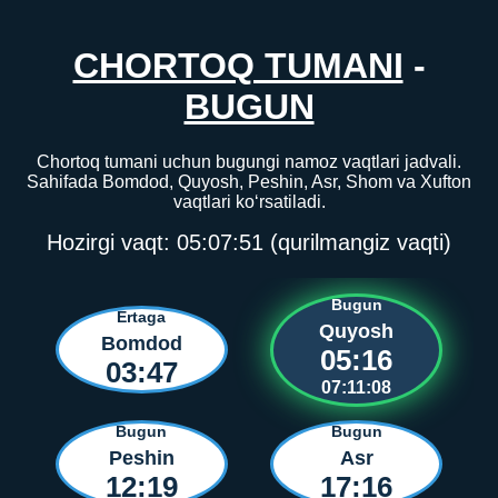
CHORTOQ TUMANI
-
BUGUN
Chortoq tumani uchun bugungi namoz vaqtlari jadvali.
Sahifada Bomdod, Quyosh, Peshin, Asr, Shom va Xufton
vaqtlari ko‘rsatiladi.
Hozirgi vaqt:
05:07:51
(qurilmangiz vaqti)
Bugun
Ertaga
Quyosh
Bomdod
05:16
03:47
07:11:08
Bugun
Bugun
Peshin
Asr
12:19
17:16