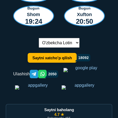
Bugun
Bugun
Shom
Xufton
19:24
20:50
Tilni almashtirish:
Saytni xatcho'p qilish
18092
Ulashish
2050
Telegram orqali ulashish
WhatsApp orqali ulashish
Saytni baholang
4.7 ★