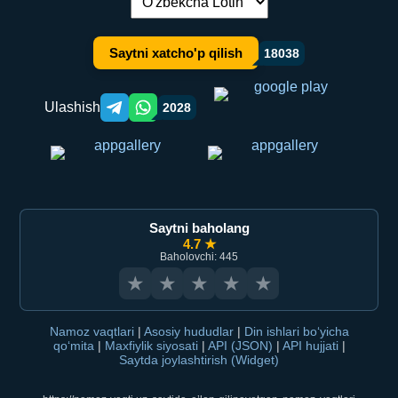
Tilni almashtirish:
Saytni xatcho'p qilish
18038
Ulashish
2028
Telegram orqali ulashish
WhatsApp orqali ulashish
Saytni baholang
4.7 ★
Baholovchi: 445
★
★
★
★
★
Namoz vaqtlari
|
Asosiy hududlar
|
Din ishlari bo‘yicha
qo‘mita
|
Maxfiylik siyosati
|
API (JSON)
|
API hujjati
|
Saytda joylashtirish (Widget)