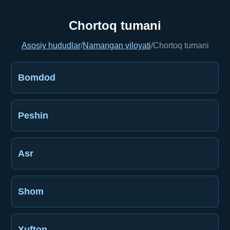
Chortoq tumani
Asosiy hududlar
/
Namangan viloyati
/
Chortoq tumani
Bomdod
Peshin
Asr
Shom
Xufton