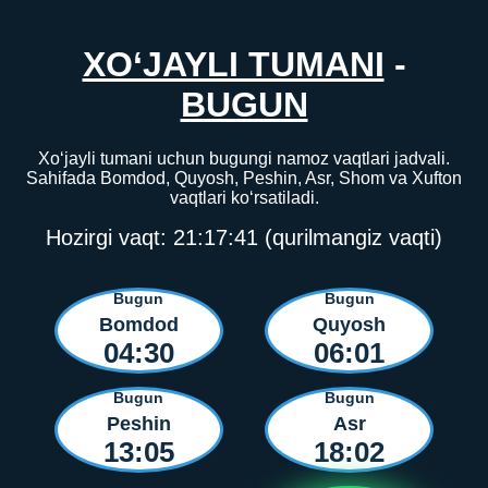
XO‘JAYLI TUMANI
-
BUGUN
Xo‘jayli tumani uchun bugungi namoz vaqtlari jadvali.
Sahifada Bomdod, Quyosh, Peshin, Asr, Shom va Xufton
vaqtlari ko‘rsatiladi.
Hozirgi vaqt:
21:17:41
(qurilmangiz vaqti)
Bugun
Bugun
Bomdod
Quyosh
04:30
06:01
Bugun
Bugun
Peshin
Asr
13:05
18:02