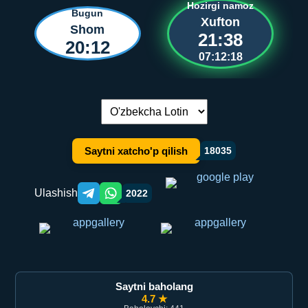
Hozirgi namoz
Bugun
Xufton
Shom
21:38
20:12
07:12:18
Tilni almashtirish:
Saytni xatcho'p qilish
18035
Ulashish
2022
Telegram orqali ulashish
WhatsApp orqali ulashish
Saytni baholang
4.7 ★