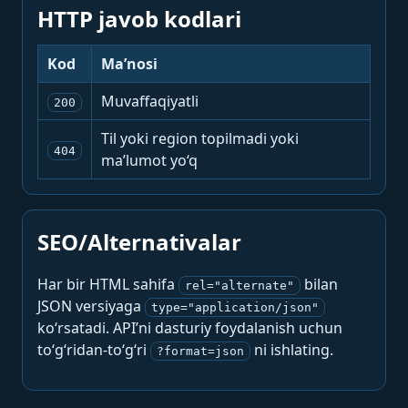
HTTP javob kodlari
Kod
Ma’nosi
Muvaffaqiyatli
200
Til yoki region topilmadi yoki
404
ma’lumot yo‘q
SEO/Alternativalar
Har bir HTML sahifa
bilan
rel="alternate"
JSON versiyaga
type="application/json"
ko‘rsatadi. API’ni dasturiy foydalanish uchun
to‘g‘ridan-to‘g‘ri
ni ishlating.
?format=json