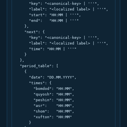
      "key": "<canonical-key> | '''",

      "label": "<localized label> | '''",

      "start": "HH:MM | '''",

      "end":   "HH:MM | '''"

    },

    "next": {

      "key": "<canonical-key> | '''",

      "label": "<localized label> | '''",

      "time": "HH:MM | '''"

    }

  },

  "period_table": [

    {

      "date": "DD.MM.YYYY",

      "times": {

        "bomdod": "HH:MM",

        "quyosh": "HH:MM",

        "peshin": "HH:MM",

        "asr":    "HH:MM",

        "shom":   "HH:MM",

        "xufton": "HH:MM"

      }
