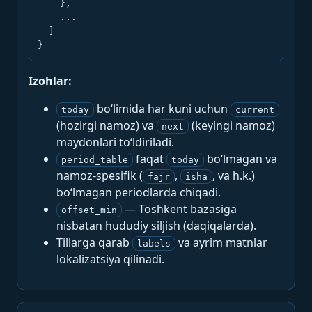
    },

    ...

  ]

}
Izohlar:
bo‘limida har kuni uchun
today
current
(hozirgi namoz) va
(keyingi namoz)
next
maydonlari to‘ldiriladi.
faqat
bo‘lmagan va
period_table
today
namoz-spesifik (
,
, va h.k.)
fajr
isha
bo‘lmagan periodlarda chiqadi.
— Toshkent bazasiga
offset_min
nisbatan hududiy siljish (daqiqalarda).
Tillarga qarab
va ayrim matnlar
labels
lokalizatsiya qilinadi.