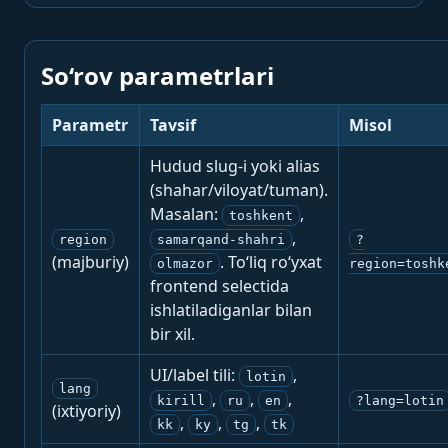
So‘rov parametrlari
Parametr
Tavsif
Misol
Hudud slug-i yoki alias
(shahar/viloyat/tuman).
Masalan:
,
toshkent
,
region
samarqand-shahri
?
(majburiy)
. To‘liq ro‘yxat
olmazor
region=toshk
frontend selectida
ishlatiladiganlar bilan
bir xil.
UI/label tili:
,
lotin
lang
,
,
,
kirill
ru
en
?lang=lotin
(ixtiyoriy)
,
,
,
kk
ky
tg
tk