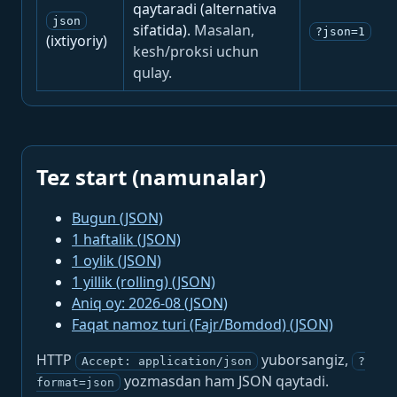
qaytaradi (alternativa
json
sifatida).
Masalan,
?json=1
(ixtiyoriy)
kesh/proksi uchun
qulay.
Tez start (namunalar)
Bugun (JSON)
1 haftalik (JSON)
1 oylik (JSON)
1 yillik (rolling) (JSON)
Aniq oy: 2026-08 (JSON)
Faqat namoz turi (Fajr/Bomdod) (JSON)
HTTP
yuborsangiz,
Accept: application/json
?
yozmasdan ham JSON qaytadi.
format=json