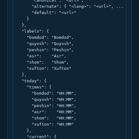
      "canonical": "<url>",

      "alternate": { "<lang>": "<url>", ... },

      "default": "<url>"

    }

  },

  "labels": {

    "bomdod": "Bomdod",

    "quyosh": "Quyosh",

    "peshin": "Peshin",

    "asr":    "Asr",

    "shom":   "Shom",

    "xufton": "Xufton"

  },

  "today": {

    "times": {

      "bomdod": "HH:MM",

      "quyosh": "HH:MM",

      "peshin": "HH:MM",

      "asr":    "HH:MM",

      "shom":   "HH:MM",

      "xufton": "HH:MM"

    },

    "current": {
