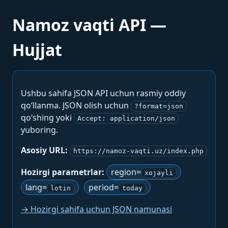
Namoz vaqti API —
Hujjat
Ushbu sahifa JSON API uchun rasmiy oddiy
qo‘llanma. JSON olish uchun
?format=json
qo‘shing yoki
Accept: application/json
yuboring.
Asosiy URL:
https://namoz-vaqti.uz/index.php
Hozirgi parametrlar:
region=
xojayli
lang=
period=
lotin
today
→ Hozirgi sahifa uchun JSON namunasi