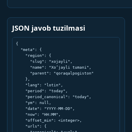
JSON javob tuzilmasi
{

  "meta": {

    "region": {

      "slug": "xojayli",

      "name": "Xo‘jayli tumani",

      "parent": "qoraqalpogiston"

    },

    "lang": "lotin",

    "period": "today",

    "period_canonical": "today",

    "ym": null,

    "date": "YYYY-MM-DD",

    "now": "HH:MM",

    "offset_min": <integer>,

    "urls": {
