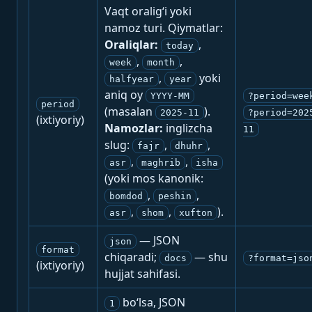
Vaqt oralig‘i yoki
namoz turi. Qiymatlar:
Oraliqlar:
,
today
,
,
week
month
,
yoki
halfyear
year
aniq oy
YYYY-MM
?period=wee
period
(masalan
).
2025-11
?period=202
(ixtiyoriy)
Namozlar:
inglizcha
11
slug:
,
,
fajr
dhuhr
,
,
asr
maghrib
isha
(yoki mos kanonik:
,
,
bomdod
peshin
,
,
).
asr
shom
xufton
— JSON
json
format
chiqaradi;
— shu
docs
?format=jso
(ixtiyoriy)
hujjat sahifasi.
bo‘lsa, JSON
1