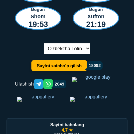
Bugun
Bugun
Shom
Xufton
19:53
21:19
Tilni almashtirish:
Saytni xatcho'p qilish
18092
Ulashish
2049
Telegram orqali ulashish
WhatsApp orqali ulashish
Saytni baholang
4.7 ★