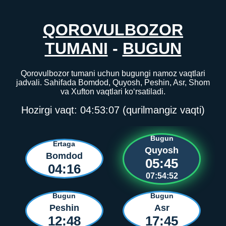
QOROVULBOZOR
TUMANI
-
BUGUN
Qorovulbozor tumani uchun bugungi namoz vaqtlari
jadvali. Sahifada Bomdod, Quyosh, Peshin, Asr, Shom
va Xufton vaqtlari ko‘rsatiladi.
Hozirgi vaqt:
04:53:07
(qurilmangiz vaqti)
Bugun
Ertaga
Quyosh
Bomdod
05:45
04:16
07:54:52
Bugun
Bugun
Peshin
Asr
12:48
17:45