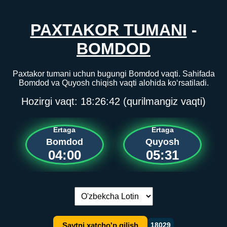
PAXTAKOR TUMANI
-
BOMDOD
Paxtakor tumani uchun bugungi Bomdod vaqti. Sahifada
Bomdod va Quyosh chiqish vaqti alohida ko‘rsatiladi.
Hozirgi vaqt:
18:26:42
(qurilmangiz vaqti)
Ertaga
Ertaga
Bomdod
Quyosh
04:00
05:31
Tilni almashtirish:
Saytni xatcho'p qilish
18029