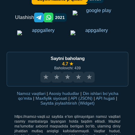
Ulashish
2021
Telegram orqali ulashish
WhatsApp orqali ulashish
Saytni baholang
4.7 ★
Baholovchi: 439
★
★
★
★
★
Namoz vaqtlari
|
Asosiy hududlar
|
Din ishlari bo‘yicha
qo‘mita
|
Maxfiylik siyosati
|
API (JSON)
|
API hujjati
|
Saytda joylashtirish (Widget)
https://namoz-vaqti.uz saytida e’lon qilinayotgan namoz vaqtlari
rasmiy manbalarga tayangan holda taqdim etiladi. Mazkur
ma’lumotlar axborot maqsadida berilgan bo‘lib, ularning diniy
jihatdan mutlaq aniqligi kafolatlanmaydi. Vaqtlar hudud,