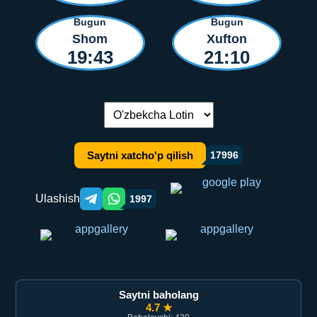
Bugun
Bugun
Shom
Xufton
19:43
21:10
Tilni almashtirish:
Saytni xatcho'p qilish
17996
Ulashish
1997
Telegram orqali ulashish
WhatsApp orqali ulashish
Saytni baholang
4.7 ★