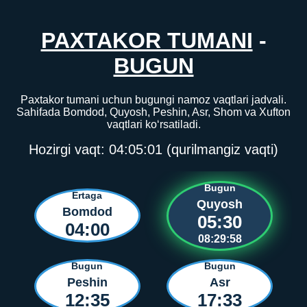
PAXTAKOR TUMANI
-
BUGUN
Paxtakor tumani uchun bugungi namoz vaqtlari jadvali.
Sahifada Bomdod, Quyosh, Peshin, Asr, Shom va Xufton
vaqtlari ko‘rsatiladi.
Hozirgi vaqt:
04:05:01
(qurilmangiz vaqti)
Bugun
Ertaga
Quyosh
Bomdod
05:30
04:00
08:29:58
Bugun
Bugun
Peshin
Asr
12:35
17:33