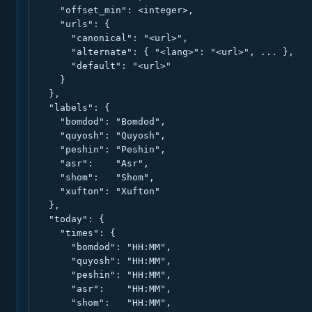
    "offset_min": <integer>,

    "urls": {

      "canonical": "<url>",

      "alternate": { "<lang>": "<url>", ... },

      "default": "<url>"

    }

  },

  "labels": {

    "bomdod": "Bomdod",

    "quyosh": "Quyosh",

    "peshin": "Peshin",

    "asr":    "Asr",

    "shom":   "Shom",

    "xufton": "Xufton"

  },

  "today": {

    "times": {

      "bomdod": "HH:MM",

      "quyosh": "HH:MM",

      "peshin": "HH:MM",

      "asr":    "HH:MM",

      "shom":   "HH:MM",
