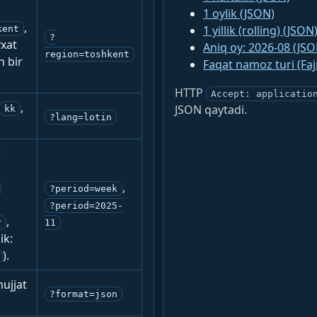
1 oylik (JSON)
,
1 yillik (rolling) (JSON
kent
?
yxat
Aniq oy: 2026-08 (JSO
region=toshkent
n bir
Faqat namoz turi (Fa
HTTP
Accept: applicatio
,
JSON qaytadi.
kk
?lang=lotin
:
,
?period=week
?period=2025-
,
r
11
ik:
).
ujjat
?format=json