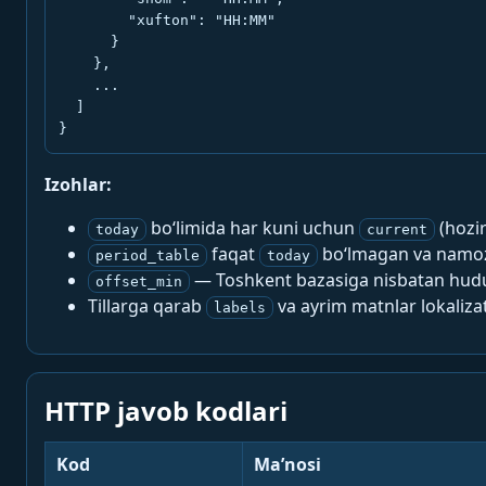
        "xufton": "HH:MM"

      }

    },

    ...

  ]

}
Izohlar:
bo‘limida har kuni uchun
(hozi
today
current
faqat
bo‘lmagan va namoz-
period_table
today
— Toshkent bazasiga nisbatan hududi
offset_min
Tillarga qarab
va ayrim matnlar lokalizat
labels
HTTP javob kodlari
Kod
Ma’nosi