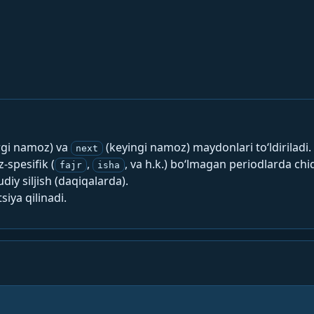
rgi namoz) va
(keyingi namoz) maydonlari to‘ldiriladi.
next
spesifik (
,
, va h.k.) bo‘lmagan periodlarda chi
fajr
isha
y siljish (daqiqalarda).
siya qilinadi.