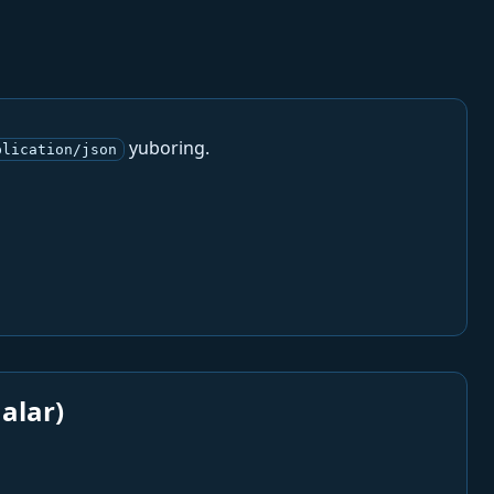
yuboring.
plication/json
alar)