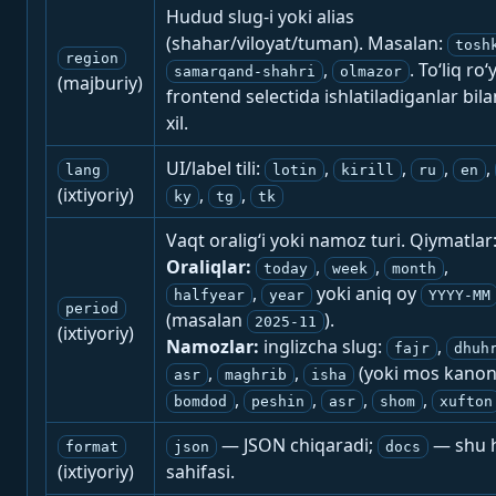
Hudud slug-i yoki alias
(shahar/viloyat/tuman). Masalan:
tosh
region
,
. To‘liq ro‘
samarqand-shahri
olmazor
(majburiy)
frontend selectida ishlatiladiganlar bila
xil.
UI/label tili:
,
,
,
,
lang
lotin
kirill
ru
en
(ixtiyoriy)
,
,
ky
tg
tk
Vaqt oralig‘i yoki namoz turi. Qiymatlar
Oraliqlar:
,
,
,
today
week
month
,
yoki aniq oy
halfyear
year
YYYY-MM
period
(masalan
).
2025-11
(ixtiyoriy)
Namozlar:
inglizcha slug:
,
fajr
dhuh
,
,
(yoki mos kanon
asr
maghrib
isha
,
,
,
,
bomdod
peshin
asr
shom
xufton
— JSON chiqaradi;
— shu h
format
json
docs
(ixtiyoriy)
sahifasi.