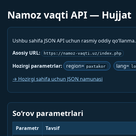
Namoz vaqti API — Hujjat
Ushbu sahifa JSON API uchun rasmiy oddiy qo‘llanma
Asosiy URL:
https://namoz-vaqti.uz/index.php
Hozirgi parametrlar:
region=
lang=
paxtakor
lo
→ Hozirgi sahifa uchun JSON namunasi
So‘rov parametrlari
Parametr
Tavsif