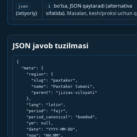
bo‘lsa, JSON qaytaradi (alternativa
json
1
(ixtiyoriy)
sifatida).
Masalan, kesh/proksi uchun q
JSON javob tuzilmasi
{

  "meta": {

    "region": {

      "slug": "paxtakor",

      "name": "Paxtakor tumani",

      "parent": "jizzax-viloyati"

    },

    "lang": "lotin",

    "period": "fajr",

    "period_canonical": "bomdod",

    "ym": null,

    "date": "YYYY-MM-DD",

    "now": "HH:MM",
