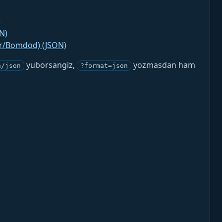
)
N)
jr/Bomdod) (JSON)
yuborsangiz,
yozmasdan ham
n/json
?format=json