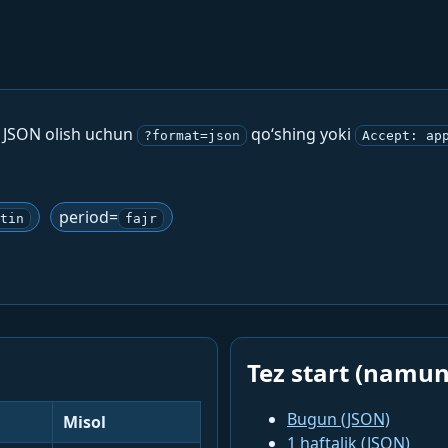
. JSON olish uchun
qo‘shing yoki
?format=json
Accept: ap
period=
tin
fajr
Tez start (namun
Bugun (JSON)
Misol
1 haftalik (JSON)