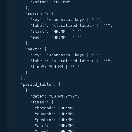
      "xufton": "HH:MM"

    },

    "current": {

      "key": "<canonical-key> | '''",

      "label": "<localized label> | '''",

      "start": "HH:MM | '''",

      "end":   "HH:MM | '''"

    },

    "next": {

      "key": "<canonical-key> | '''",

      "label": "<localized label> | '''",

      "time": "HH:MM | '''"

    }

  },

  "period_table": [

    {

      "date": "DD.MM.YYYY",

      "times": {

        "bomdod": "HH:MM",

        "quyosh": "HH:MM",

        "peshin": "HH:MM",

        "asr":    "HH:MM",

        "shom":   "HH:MM",
