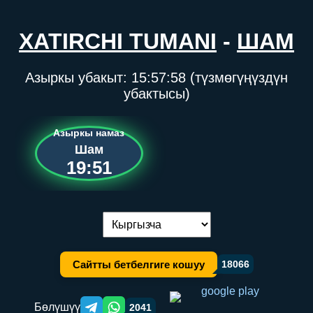
XATIRCHI TUMANI
-
ШАМ
Азыркы убакыт:
15:57:58
(түзмөгүңүздүн
убактысы)
Азыркы намаз
Шам
19:51
Тилди алмаштыруу:
Сайтты бетбелгиге кошуу
18066
Бөлүшүү
2041
Telegram orqali ulashish
WhatsApp orqali ulashish