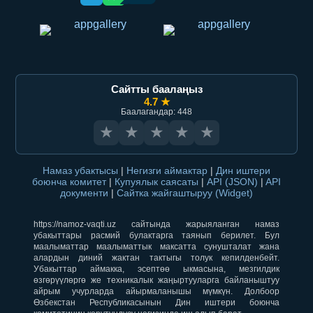
Сайтты баалаңыз
4.7 ★
Баалагандар: 448
★
★
★
★
★
Намаз убактысы
|
Негизги аймактар
|
Дин иштери
боюнча комитет
|
Купуялык саясаты
|
API (JSON)
|
API
документи
|
Сайтка жайгаштыруу (Widget)
https://namoz-vaqti.uz сайтында жарыяланган намаз
убакыттары расмий булактарга таянып берилет. Бул
маалыматтар маалыматтык максатта сунушталат жана
алардын диний жактан тактыгы толук кепилденбейт.
Убакыттар аймакка, эсептөө ыкмасына, мезгилдик
өзгөрүүлөргө же техникалык жаңыртууларга байланыштуу
айрым учурларда айырмаланышы мүмкүн. Долбоор
Өзбекстан Республикасынын Дин иштери боюнча