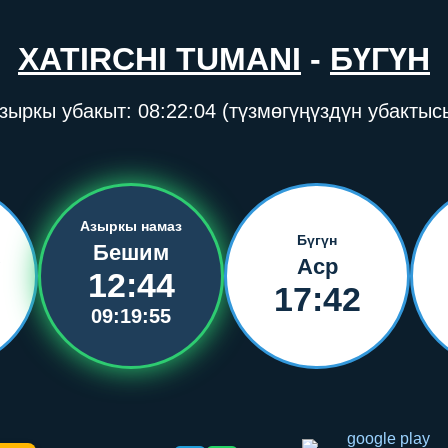
XATIRCHI TUMANI
-
БҮГҮН
зыркы убакыт:
08:22:04
(түзмөгүңүздүн убактыс
Азыркы намаз
Бүгүн
Бешим
Аср
12:44
17:42
09:19:55