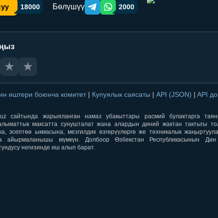
Бөлүшүү
шуу
18000
2000
Telegram orqali ulashish
WhatsApp orqali ulashish
аңыз
★
★
ин иштери боюнча комитет
|
Купуялык саясаты
|
API (JSON)
|
API д
aqti.uz сайтында жарыяланган намаз убакыттары расмий булактарга тая
лыматтык максатта сунушталат жана алардын диний жактан тактыгы тол
ка, эсептөө ыкмасына, мезгилдик өзгөрүүлөргө же техникалык жаңыртуул
а айырмаланышы мүмкүн. Долбоор Өзбекстан Республикасынын Ди
тундусу негизинде иш алып барат.