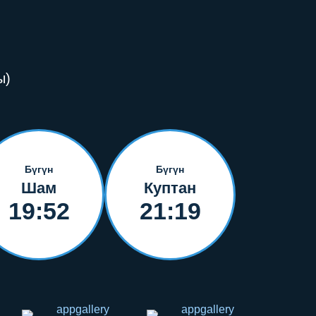
ы)
Бүгүн
Бүгүн
Шам
Куптан
19:52
21:19