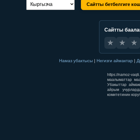
Сайтты бетбелгиге ко
Тилди алмаштыруу:
Сайтты баал
★
★
★
Намаз убактысы
|
Негизги аймактар
|
Д
https://namoz-v
маалыматтар маа
Убакыттар аймак
айрым учурлард
комитетинин кору