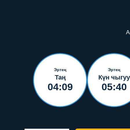
А
Эртең
Эртең
Таң
Күн чыгуу
04:09
05:40