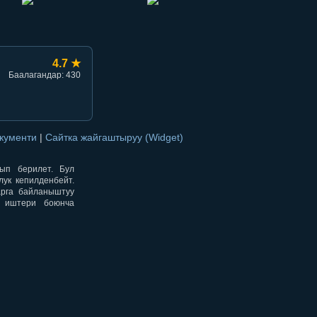
4.7 ★
Баалагандар: 430
окументи
|
Сайтка жайгаштыруу (Widget)
нып берилет. Бул
ук кепилденбейт.
арга байланыштуу
н иштери боюнча