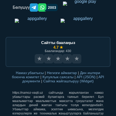
Бөлүшүү
2003
Telegram orqali ulashish
WhatsApp orqali ulashish
Сайтты баалаңыз
4.7 ★
Баалагандар: 430
★
★
★
★
★
Намаз убактысы
|
Негизги аймактар
|
Дин иштери
боюнча комитет
|
Купуялык саясаты
|
API (JSON)
|
API
документи
|
Сайтка жайгаштыруу (Widget)
https://namoz-vaqti.uz сайтында жарыяланган намаз
убакыттары расмий булактарга таянып берилет. Бул
маалыматтар маалыматтык максатта сунушталат жана
алардын диний жактан тактыгы толук кепилденбейт.
Убакыттар аймакка, эсептөө ыкмасына, мезгилдик
өзгөрүүлөргө же техникалык жаңыртууларга байланыштуу