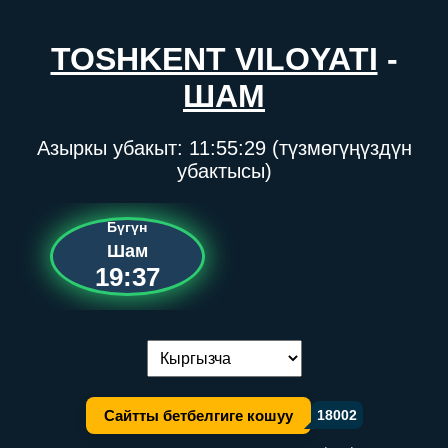
TOSHKENT VILOYATI
-
ШАМ
Азыркы убакыт:
11:55:29
(түзмөгүңүздүн
убактысы)
Бүгүн
Шам
19:37
Тилди алмаштыруу:
Сайтты бетбелгиге кошуу
18002