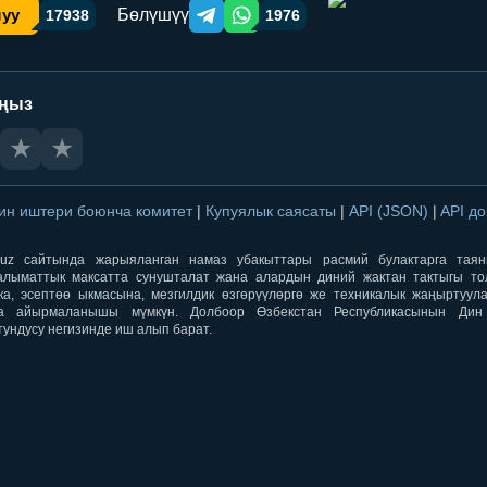
Бөлүшүү
шуу
17938
1976
Telegram orqali ulashish
WhatsApp orqali ulashish
аңыз
★
★
ин иштери боюнча комитет
|
Купуялык саясаты
|
API (JSON)
|
API д
aqti.uz сайтында жарыяланган намаз убакыттары расмий булактарга тая
лыматтык максатта сунушталат жана алардын диний жактан тактыгы тол
ка, эсептөө ыкмасына, мезгилдик өзгөрүүлөргө же техникалык жаңыртуул
а айырмаланышы мүмкүн. Долбоор Өзбекстан Республикасынын Ди
тундусу негизинде иш алып барат.