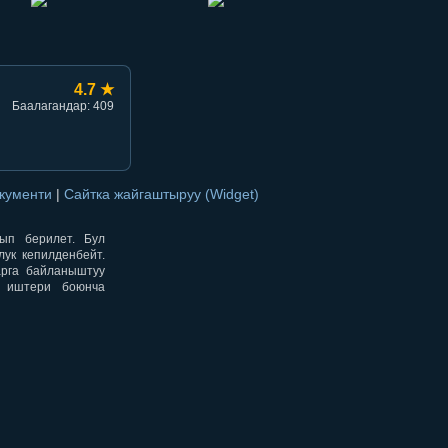
4.7 ★
Баалагандар: 409
окументи
|
Сайтка жайгаштыруу (Widget)
нып берилет. Бул
ук кепилденбейт.
арга байланыштуу
н иштери боюнча