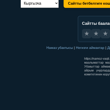
Сайтты бетбелгиге ко
Тилди алмаштыруу:
Сайтты баал
★
★
★
Намаз убактысы
|
Негизги аймактар
|
Д
https://namoz-v
маалыматтар маа
Убакыттар аймак
айрым учурлард
комитетинин кору