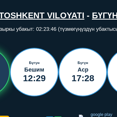
TOSHKENT VILOYATI
-
БҮГҮ
зыркы убакыт:
02:23:46
(түзмөгүңүздүн убактыс
Бүгүн
Бүгүн
Бешим
Аср
12:29
17:28