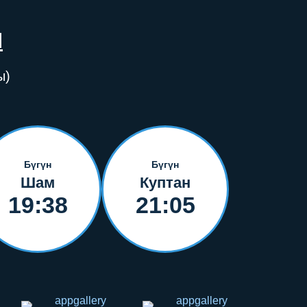
Н
ы)
Бүгүн
Бүгүн
Шам
Куптан
19:38
21:05