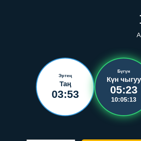
А
Бүгүн
Эртең
Күн чыгуу
Таң
05:23
03:53
10:05:13