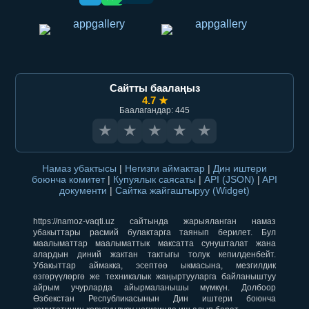
Сайтты баалаңыз
4.7 ★
Баалагандар: 445
★
★
★
★
★
Намаз убактысы
|
Негизги аймактар
|
Дин иштери
боюнча комитет
|
Купуялык саясаты
|
API (JSON)
|
API
документи
|
Сайтка жайгаштыруу (Widget)
https://namoz-vaqti.uz сайтында жарыяланган намаз
убакыттары расмий булактарга таянып берилет. Бул
маалыматтар маалыматтык максатта сунушталат жана
алардын диний жактан тактыгы толук кепилденбейт.
Убакыттар аймакка, эсептөө ыкмасына, мезгилдик
өзгөрүүлөргө же техникалык жаңыртууларга байланыштуу
айрым учурларда айырмаланышы мүмкүн. Долбоор
Өзбекстан Республикасынын Дин иштери боюнча