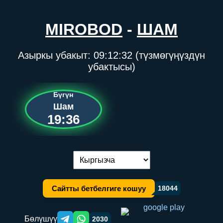
MIROBOD
-
ШАМ
Азыркы убакыт:
09:12:32
(түзмөгүңүздүн
убактысы)
Бүгүн
Шам
19:36
Тилди алмаштыруу:
Сайтты бетбелгиге кошуу
18044
Бөлүшүү
2030
Telegram orqali ulashish
WhatsApp orqali ulashish