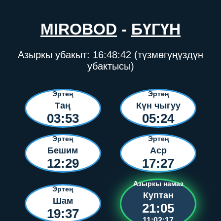
MIROBOD
-
БҮГҮН
Азыркы убакыт:
16:48:42
(түзмөгүңүздүн
убактысы)
Эртең
Эртең
Таң
Күн чыгуу
03:53
05:24
Эртең
Эртең
Бешим
Аср
12:29
17:27
Азыркы намаз
Эртең
Куптан
Шам
21:05
19:37
11:02:17