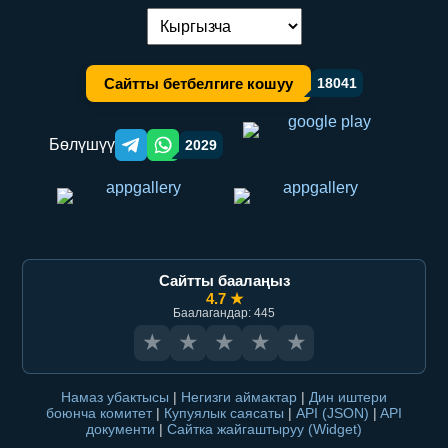
Тилди алмаштыруу:
Сайтты бетбелгиге кошуу
18041
Бөлүшүү
2029
Telegram orqali ulashish
WhatsApp orqali ulashish
Сайтты баалаңыз
4.7 ★
Баалагандар: 445
★
★
★
★
★
Намаз убактысы
|
Негизги аймактар
|
Дин иштери
боюнча комитет
|
Купуялык саясаты
|
API (JSON)
|
API
документи
|
Сайтка жайгаштыруу (Widget)