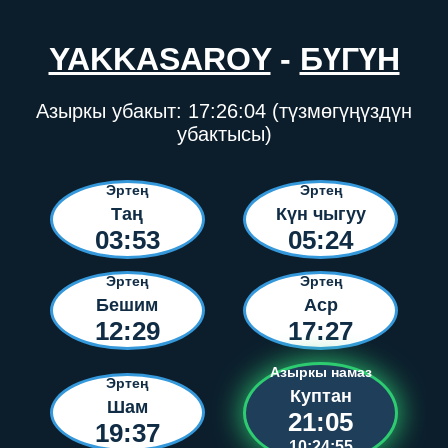
YAKKASAROY
-
БҮГҮН
Азыркы убакыт:
17:26:04
(түзмөгүңүздүн
убактысы)
Эртең
Эртең
Таң
Күн чыгуу
03:53
05:24
Эртең
Эртең
Бешим
Аср
12:29
17:27
Азыркы намаз
Эртең
Куптан
Шам
21:05
19:37
10:24:55